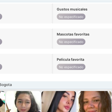
Gustos musicales
o
No especificado
Mascotas favoritas
o
No especificado
Película favorita
o
No especificado
 Bogota