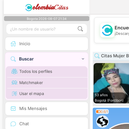
olombia
Citas
Bogota 2026-08-07 21:34
Encuen
¡Descar
Inicio
Citas Mujer 
Buscar
Todos los perfiles
Matchmaker
Usar el mapa
53 años
Bogotá (Fontibon)
Mis Mensajes
0.6/1
Chat