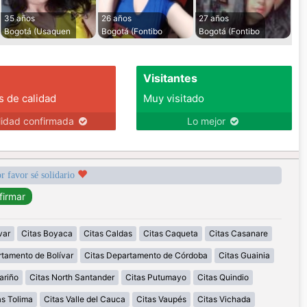
35 años
26 años
27 años
Bogotá (Usaquen
Bogotá (Fontibo
Bogotá (Fontibo
Visitantes
s de calidad
Muy visitado
lidad confirmada
Lo mejor
r favor sé solidario
var
Citas Boyaca
Citas Caldas
Citas Caqueta
Citas Casanare
rtamento de Bolívar
Citas Departamento de Córdoba
Citas Guainia
ariño
Citas North Santander
Citas Putumayo
Citas Quindio
as Tolima
Citas Valle del Cauca
Citas Vaupés
Citas Vichada