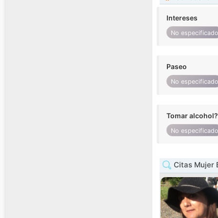
Intereses
No especificad
Paseo
No especificad
Tomar alcohol?
No especificad
Citas Mujer