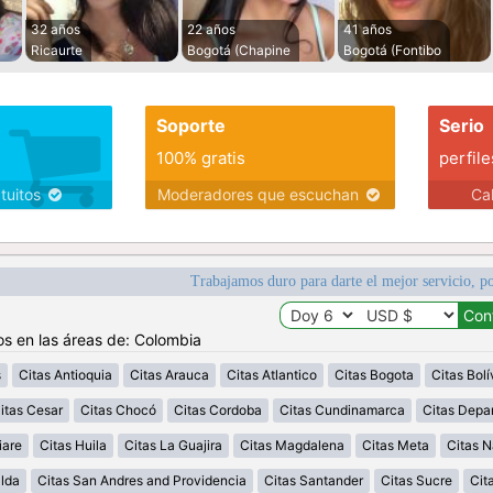
32 años
22 años
41 años
Ricaurte
Bogotá (Chapine
Bogotá (Fontibo
Soporte
Serio
100% gratis
perfile
atuitos
Moderadores que escuchan
Ca
Trabajamos duro para darte el mejor servicio, po
os en las áreas de: Colombia
s
Citas Antioquia
Citas Arauca
Citas Atlantico
Citas Bogota
Citas Bolí
itas Cesar
Citas Chocó
Citas Cordoba
Citas Cundinamarca
Citas Depa
iare
Citas Huila
Citas La Guajira
Citas Magdalena
Citas Meta
Citas N
alda
Citas San Andres and Providencia
Citas Santander
Citas Sucre
Cit