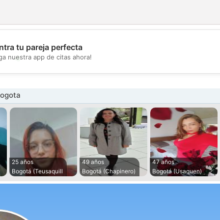
tra tu pareja perfecta
💖
ga nuestra app de citas ahora!
💕
Bogota
25 años
49 años
47 años
Bogotá (Teusaquill
Bogotá (Chapinero)
Bogotá (Usaquen)