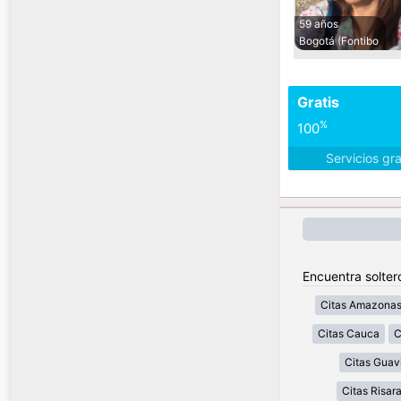
59 años
Bogotá (Fontibo
Gratis
%
100
Servicios gr
Encuentra solter
Citas Amazona
Citas Cauca
C
Citas Guav
Citas Risar