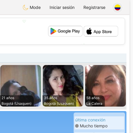
Mode
Iniciar sesión
Registrarse
💖
💕
21 años
35 años
58 años
Bogotá (Usaquen)
Bogotá (Usaquen)
La Calera
última conexión
Mucho tiempo