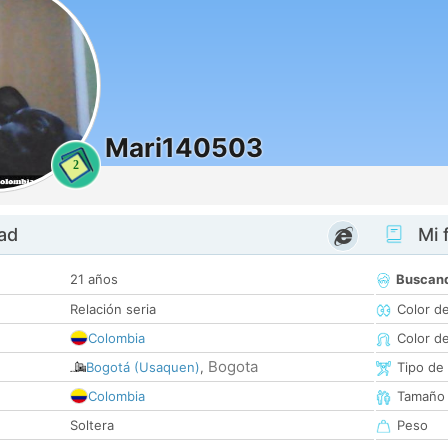
Mari140503
2
dad
Mi f
21 años
Buscan
Relación seria
Color d
Colombia
Color d
Bogota
Bogotá (Usaquen)
,
Tipo de
Colombia
Tamaño
Soltera
Peso