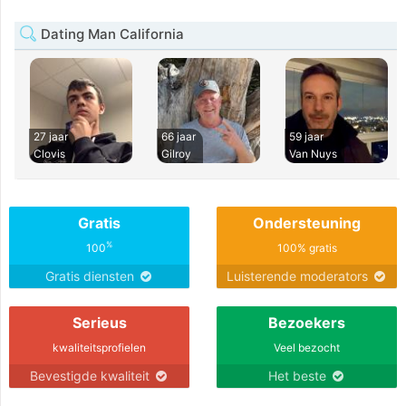
Dating Man California
27 jaar
66 jaar
59 jaar
Clovis
Gilroy
Van Nuys
Gratis
Ondersteuning
%
100
100% gratis
Gratis diensten
Luisterende moderators
Serieus
Bezoekers
kwaliteitsprofielen
Veel bezocht
Bevestigde kwaliteit
Het beste