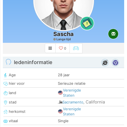
1
Sascha
Lange tijd
0
ledeninformatie
Age
28 jaar
hier voor
Serieuze relatie
Verenigde
land
Staten
California
stad
Sacramento
,
Verenigde
herkomst
Staten
vitaal
Single