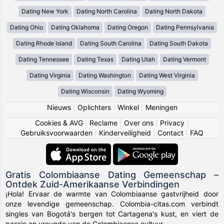
Dating New York
Dating North Carolina
Dating North Dakota
Dating Ohio
Dating Oklahoma
Dating Oregon
Dating Pennsylvania
Dating Rhode Island
Dating South Carolina
Dating South Dakota
Dating Tennessee
Dating Texas
Dating Utah
Dating Vermont
Dating Virginia
Dating Washington
Dating West Virginia
Dating Wisconsin
Dating Wyoming
Nieuws
|
Oplichters
|
Winkel
|
Meningen
Cookies & AVG
|
Reclame
|
Over ons
|
Privacy
|
Gebruiksvoorwaarden
|
Kinderveiligheid
|
Contact
|
FAQ
Gratis Colombiaanse Dating Gemeenschap –
Ontdek Zuid-Amerikaanse Verbindingen
¡Hola! Ervaar de warmte van Colombiaanse gastvrijheid door
onze levendige gemeenschap. Colombia-citas.com verbindt
singles van Bogotá's bergen tot Cartagena's kust, en viert de
passie en vreugde van de Colombiaanse cultuur.