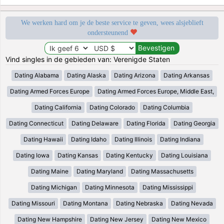
We werken hard om je de beste service te geven, wees alsjeblieft
ondersteunend
Vind singles in de gebieden van: Verenigde Staten
Dating Alabama
Dating Alaska
Dating Arizona
Dating Arkansas
Dating Armed Forces Europe
Dating Armed Forces Europe, Middle East,
Dating California
Dating Colorado
Dating Columbia
Dating Connecticut
Dating Delaware
Dating Florida
Dating Georgia
Dating Hawaii
Dating Idaho
Dating Illinois
Dating Indiana
Dating Iowa
Dating Kansas
Dating Kentucky
Dating Louisiana
Dating Maine
Dating Maryland
Dating Massachusetts
Dating Michigan
Dating Minnesota
Dating Mississippi
Dating Missouri
Dating Montana
Dating Nebraska
Dating Nevada
Dating New Hampshire
Dating New Jersey
Dating New Mexico