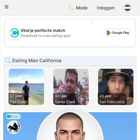
olombia
Citas
Toggle
Mode
Inloggen
navigation
💖
Vind je perfecte match
💖
Download nu onze dating-app!
💕
💕
Dating Man California
57 jaar
43 jaar
45 jaar
Fair Oaks
Santa Clara
San Francisco
0.6/1