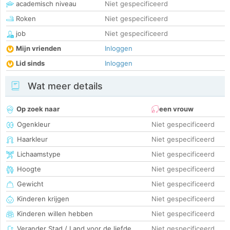
academisch niveau
Niet gespecificeerd
Roken
Niet gespecificeerd
job
Niet gespecificeerd
Mijn vrienden
Inloggen
Lid sinds
Inloggen
Wat meer details
Op zoek naar
een vrouw
Ogenkleur
Niet gespecificeerd
Haarkleur
Niet gespecificeerd
Lichaamstype
Niet gespecificeerd
Hoogte
Niet gespecificeerd
Gewicht
Niet gespecificeerd
Kinderen krijgen
Niet gespecificeerd
Kinderen willen hebben
Niet gespecificeerd
Verander Stad / Land voor de liefde
Niet gespecificeerd