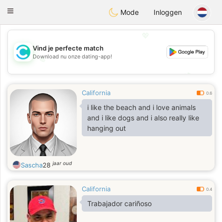
olombia
Citas
Toggle
Mode
Inloggen
navigation
💖
Vind je perfecte match
Download nu onze dating-app!
💖
💕
💕
California
0.6
i like the beach and i love animals
and i like dogs and i also really like
hanging out
jaar oud
Sascha
28
California
0.4
Trabajador cariñoso