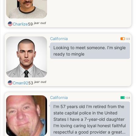
jaar oud
Charlize
59
California
0.5
Looking to meet someone. I’m single
ready to mingle
jaar oud
Cman92
53
California
0.8
I'm 57 years old I'm retired from the
state capital police in the United
States I have a 7-year-old daughter
I'm loving caring loyal honest faithful
respectful a good provider a great