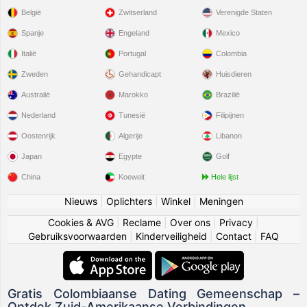
België
Zwitserland
Verenigde Staten
Spanje
Engeland
Mexico
Italië
Portugal
Colombia
Zweden
Gehandicapt
Huisdieren
Australië
Marokko
Brazilië
Nederland
Tunesië
Filipijnen
Oostenrijk
Algerije
Libanon
Japan
Egypte
Golf
China
Koeweit
Hele lijst
Nieuws
|
Oplichters
|
Winkel
|
Meningen
Cookies & AVG
|
Reclame
|
Over ons
|
Privacy
|
Gebruiksvoorwaarden
|
Kinderveiligheid
|
Contact
|
FAQ
Gratis Colombiaanse Dating Gemeenschap –
Ontdek Zuid-Amerikaanse Verbindingen