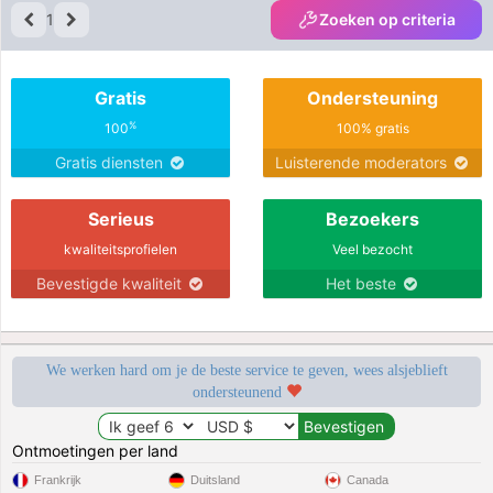
1
Zoeken op criteria
Gratis
Ondersteuning
%
100
100% gratis
Gratis diensten
Luisterende moderators
Serieus
Bezoekers
kwaliteitsprofielen
Veel bezocht
Bevestigde kwaliteit
Het beste
We werken hard om je de beste service te geven, wees alsjeblieft
ondersteunend
Ontmoetingen per land
Frankrijk
Duitsland
Canada