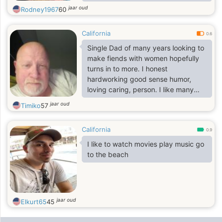
protector and I'm looking for a
jaar oud
Rodney1967
60
serious relationship leading the
marriage and a good mom for my
California
daughter willing to relocate
0.6
Single Dad of many years looking to
make fiends with women hopefully
turns in to more. I honest
hardworking good sense humor,
loving caring, person. I like many
things open minded.
jaar oud
Timiko
57
California
0.9
I like to watch movies play music go
to the beach
jaar oud
Elkurt65
45