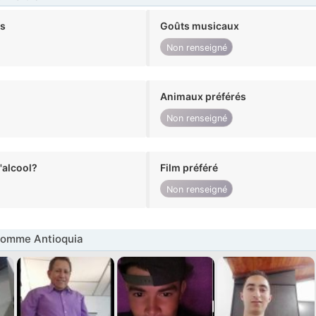
ts
Goûts musicaux
Non renseigné
Animaux préférés
Non renseigné
alcool?
Film préféré
Non renseigné
omme Antioquia