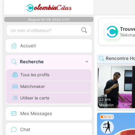
olombia
Citas
Bogota 06-08-2026 01:01
Trouve
Télécha
Accueil
Rencontre H
Recherche
Tous les profils
Matchmaker
Utiliser la carte
23 ans
Medellin
Mes Messages
0.6/1
Chat