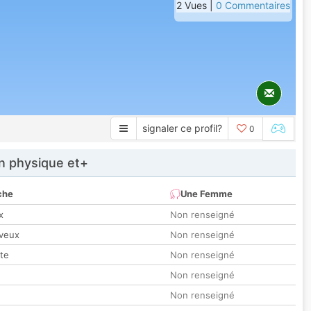
2 Vues |
0 Commentaires
signaler ce profil?
0
 physique et+
che
Une Femme
x
Non renseigné
veux
Non renseigné
tte
Non renseigné
Non renseigné
Non renseigné