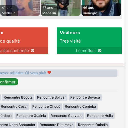
41 ans
27 ans
46 ans
Medellin
Medellin
Rionegro
ux
Visiteurs
 de qualité
Très visité
ualité confirmée
Le meilleur
soyez solidaire s'il vous plaît
Rencontre Bogota
Rencontre Bolívar
Rencontre Boyaca
Rencontre Cesar
Rencontre Chocó
Rencontre Cordoba
Córdoba
Rencontre Guainia
Rencontre Guaviare
Rencontre Huila
ontre North Santander
Rencontre Putumayo
Rencontre Quindio