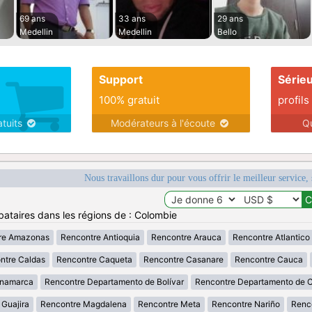
69 ans
33 ans
29 ans
Medellin
Medellin
Bello
Support
Série
100% gratuit
profils
atuits
Modérateurs à l'écoute
Q
Nous travaillons dur pour vous offrir le meilleur service, 
bataires dans les régions de : Colombie
re Amazonas
Rencontre Antioquia
Rencontre Arauca
Rencontre Atlantico
ntre Caldas
Rencontre Caqueta
Rencontre Casanare
Rencontre Cauca
inamarca
Rencontre Departamento de Bolívar
Rencontre Departamento de 
 Guajira
Rencontre Magdalena
Rencontre Meta
Rencontre Nariño
Renc