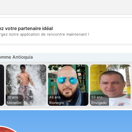
z votre partenaire idéal
💖
rgez notre application de rencontre maintenant !
💕
omme Antioquia
20 ans
46 ans
53 ans
Medellin
Rionegro
Envigado