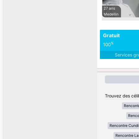
27 ans
Medellin
Gratuit
%
100
Services gr
Trouvez des céli
Rencont
Renco
Rencontre Cund
Rencontre La