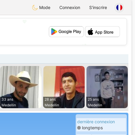
Mode
Connexion
S'inscrire
💖
💕
33 ans
28 ans
25 ans
Medellin
Medellin
Medellin
dernière connexion
longtemps