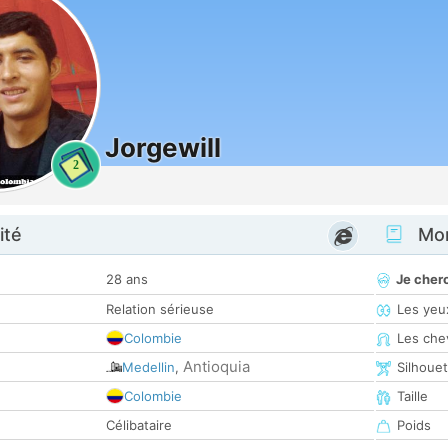
Jorgewill
2
ité
Mon
28 ans
Je cher
Relation sérieuse
Les yeu
Colombie
Les che
Antioquia
Medellin
,
Silhoue
Colombie
Taille
Célibataire
Poids