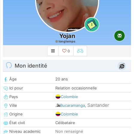
1
Yojan
longtemps
0
Mon identité
Âge
20 ans
Ici pour
Relation occasionnelle
Pays
Colombie
Santander
Ville
Bucaramanga
,
Origine
Colombie
État civil
Célibataire
Niveau academic
Non renseigné