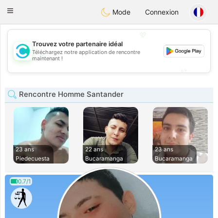
olombia
Citas
Toggle
Mode
Connexion
navigation
💖
Trouvez votre partenaire idéal
Téléchargez notre application de rencontre
💖
maintenant !
💕
💕
Rencontre Homme Santander
23 ans
22 ans
23 ans
Piedecuesta
Bucaramanga
Bucaramanga
0.7/1