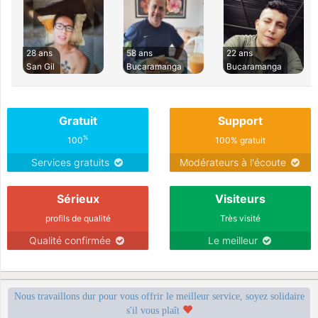
28 ans
58 ans
22 ans
San Gil
Bucaramanga
Bucaramanga
Gratuit
Support
%
100
100% gratuit
Services gratuits
Modérateurs à l'écoute
Sérieux
Visiteurs
profils de qualité
Très visité
Qualité confirmée
Le meilleur
Nous travaillons dur pour vous offrir le meilleur service, soyez solidaire
s'il vous plaît