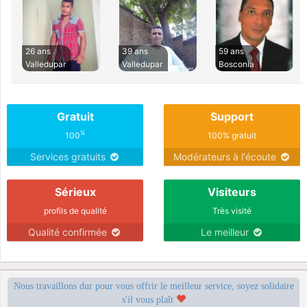
26 ans
39 ans
59 ans
Valledupar
Valledupar
Bosconia
Gratuit
Support
%
100
100% gratuit
Services gratuits
Modérateurs à l'écoute
Sérieux
Visiteurs
profils de qualité
Très visité
Qualité confirmée
Le meilleur
Nous travaillons dur pour vous offrir le meilleur service, soyez solidaire
s'il vous plaît