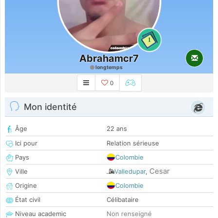
1
Abrahamcr7
longtemps
0
Mon identité
Âge
22 ans
Ici pour
Relation sérieuse
Pays
Colombie
Cesar
Ville
Valledupar
,
Origine
Colombie
État civil
Célibataire
Niveau academic
Non renseigné