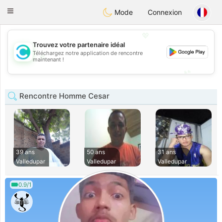
olombia
Citas
Toggle
Mode
Connexion
navigation
💖
Trouvez votre partenaire idéal
Téléchargez notre application de rencontre
💖
maintenant !
💕
💕
Rencontre Homme Cesar
39 ans
50 ans
31 ans
Valledupar
Valledupar
Valledupar
0.9/1