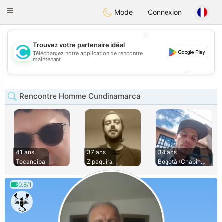
olombia
Citas
Toggle
Mode
Connexion
navigation
💖
Trouvez votre partenaire idéal
Téléchargez notre application de rencontre
💖
maintenant !
💕
💕
Rencontre Homme Cundinamarca
41 ans
37 ans
34 ans
Tocancipa
Zipaquirá
Bogotá (Chapinero)
0.8/1