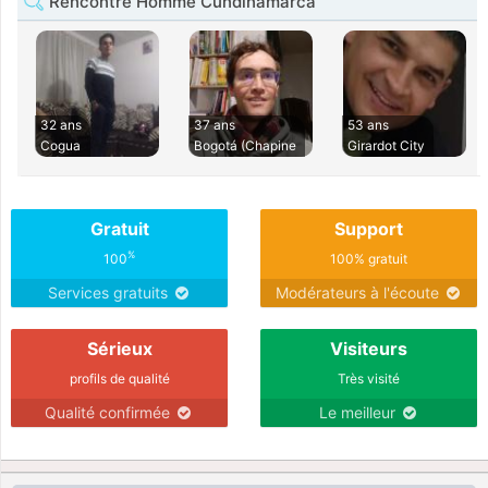
Rencontre Homme Cundinamarca
32 ans
37 ans
53 ans
Cogua
Bogotá (Chapine
Girardot City
Gratuit
Support
%
100
100% gratuit
Services gratuits
Modérateurs à l'écoute
Sérieux
Visiteurs
profils de qualité
Très visité
Qualité confirmée
Le meilleur