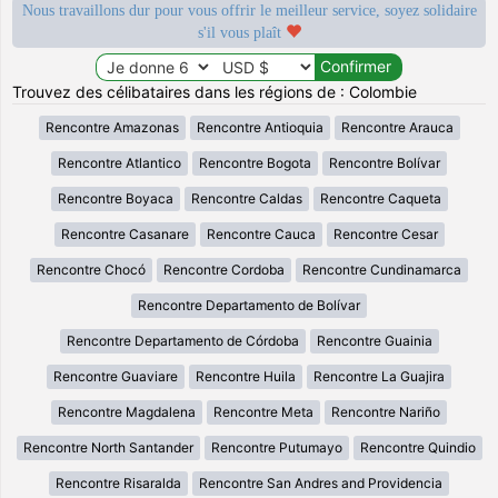
Nous travaillons dur pour vous offrir le meilleur service, soyez solidaire
s'il vous plaît
Trouvez des célibataires dans les régions de : Colombie
Rencontre Amazonas
Rencontre Antioquia
Rencontre Arauca
Rencontre Atlantico
Rencontre Bogota
Rencontre Bolívar
Rencontre Boyaca
Rencontre Caldas
Rencontre Caqueta
Rencontre Casanare
Rencontre Cauca
Rencontre Cesar
Rencontre Chocó
Rencontre Cordoba
Rencontre Cundinamarca
Rencontre Departamento de Bolívar
Rencontre Departamento de Córdoba
Rencontre Guainia
Rencontre Guaviare
Rencontre Huila
Rencontre La Guajira
Rencontre Magdalena
Rencontre Meta
Rencontre Nariño
Rencontre North Santander
Rencontre Putumayo
Rencontre Quindio
Rencontre Risaralda
Rencontre San Andres and Providencia