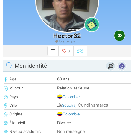
1
Hector62
longtemps
0
Mon identité
Âge
63 ans
Ici pour
Relation sérieuse
Pays
Colombie
Cundinamarca
Ville
Soacha
,
Origine
Colombie
État civil
Divorcé
Niveau academic
Non renseigné