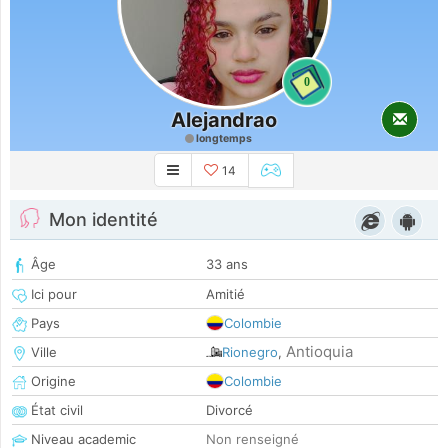
0
Alejandrao
longtemps
14
Mon identité
Âge
33 ans
Ici pour
Amitié
Pays
Colombie
Antioquia
Ville
Rionegro
,
Origine
Colombie
État civil
Divorcé
Niveau academic
Non renseigné