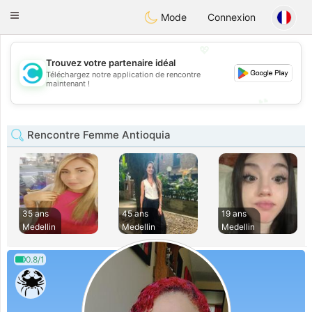
olombia
Citas
Toggle
Mode
Connexion
navigation
💖
Trouvez votre partenaire idéal
Téléchargez notre application de rencontre
💖
maintenant !
💕
💕
Rencontre Femme Antioquia
35 ans
45 ans
19 ans
Medellin
Medellin
Medellin
0.8/1