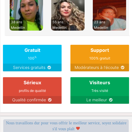
38 ans
55 ans
23 ans
Medellin
Medellin
Medellin
Gratuit
Support
%
100
100% gratuit
Services gratuits
Modérateurs à l'écoute
Sérieux
Visiteurs
profils de qualité
Très visité
Qualité confirmée
Le meilleur
Nous travaillons dur pour vous offrir le meilleur service, soyez solidaire
s'il vous plaît