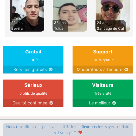
22 ans
35 ans
24 ans
Sevilla
Tulua
Santiago de Cal
Gratuit
Support
%
100
100% gratuit
Services gratuits
Modérateurs à l'écoute
Sérieux
Visiteurs
profils de qualité
Très visité
Qualité confirmée
Le meilleur
Nous travaillons dur pour vous offrir le meilleur service, soyez solidaire
s'il vous plaît