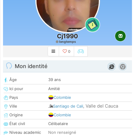
1
Cj1990
longtemps
0
Mon identité
Âge
39 ans
Ici pour
Amitié
Pays
Colombie
Valle del Cauca
Ville
Santiago de Cali
,
Origine
Colombie
État civil
Célibataire
Niveau academic
Non renseigné