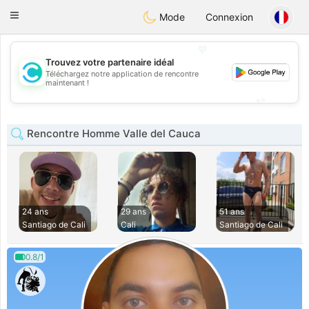
olombia
Citas
Toggle
Mode
Connexion
navigation
💖
Trouvez votre partenaire idéal
Téléchargez notre application de rencontre
💖
maintenant !
💕
💕
Rencontre Homme Valle del Cauca
24 ans
29 ans
51 ans
Santiago de Cali
Cali
Santiago de Cali
0.8/1