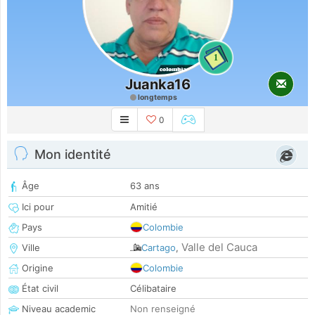
1
Juanka16
longtemps
0
Mon identité
Âge
63 ans
Ici pour
Amitié
Pays
Colombie
Valle del Cauca
Ville
Cartago
,
Origine
Colombie
État civil
Célibataire
Niveau academic
Non renseigné