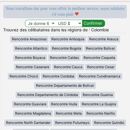
Nous travaillons dur pour vous offrir le meilleur service, soyez solidaire
s'il vous plaît
Trouvez des célibataires dans les régions de : Colombie
Rencontre Amazonas
Rencontre Antioquia
Rencontre Arauca
Rencontre Atlantico
Rencontre Bogota
Rencontre Bolívar
Rencontre Boyaca
Rencontre Caldas
Rencontre Caqueta
Rencontre Casanare
Rencontre Cauca
Rencontre Cesar
Rencontre Chocó
Rencontre Cordoba
Rencontre Cundinamarca
Rencontre Departamento de Bolívar
Rencontre Departamento de Córdoba
Rencontre Guainia
Rencontre Guaviare
Rencontre Huila
Rencontre La Guajira
Rencontre Magdalena
Rencontre Meta
Rencontre Nariño
Rencontre North Santander
Rencontre Putumayo
Rencontre Quindio