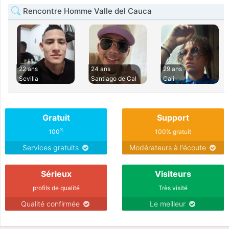
Rencontre Homme Valle del Cauca
22 ans
24 ans
29 ans
Sevilla
Santiago de Cal
Cali
Gratuit
Support
%
100
100% gratuit
Services gratuits
Modérateurs à l'écoute
Sérieux
Visiteurs
profils de qualité
Très visité
Qualité confirmée
Le meilleur