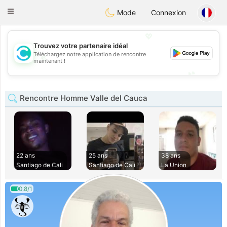
olombia
Citas
Toggle
Mode
Connexion
navigation
💖
Trouvez votre partenaire idéal
Téléchargez notre application de rencontre
💖
maintenant !
💕
💕
Rencontre Homme Valle del Cauca
22 ans
25 ans
38 ans
Santiago de Cali
Santiago de Cali
La Union
0.8/1