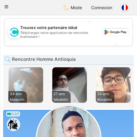
olombia
Citas
Toggle
Mode
Connexion
navigation
💖
Trouvez votre partenaire idéal
Téléchargez notre application de rencontre
💖
maintenant !
💕
💕
Rencontre Homme Antioquia
34 ans
27 ans
24 ans
Medellin
Medellin
Medellin
0.9/1