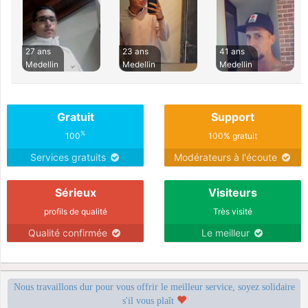
27 ans
23 ans
41 ans
Medellin
Medellin
Medellin
Gratuit
Support
%
100
100% gratuit
Services gratuits
Modérateurs à l'écoute
Sérieux
Visiteurs
profils de qualité
Très visité
Qualité confirmée
Le meilleur
Nous travaillons dur pour vous offrir le meilleur service, soyez solidaire
s'il vous plaît