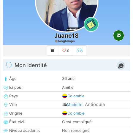
1
Juanc18
longtemps
0
Mon identité
Âge
36 ans
Ici pour
Amitié
Pays
Colombie
Antioquia
Ville
Medellin
,
Origine
Colombie
État civil
C'est compliqué
Niveau academic
Non renseigné