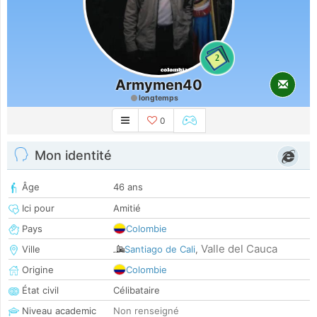
2
Armymen40
longtemps
0
Mon identité
Âge
46 ans
Ici pour
Amitié
Pays
Colombie
Valle del Cauca
Ville
Santiago de Cali
,
Origine
Colombie
État civil
Célibataire
Niveau academic
Non renseigné