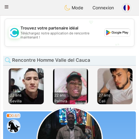
olombia
Citas
Toggle
Mode
Connexion
navigation
💖
Trouvez votre partenaire idéal
Téléchargez notre application de rencontre
💖
maintenant !
💕
💕
Rencontre Homme Valle del Cauca
22 ans
22 ans
27 ans
Sevilla
Palmira
Cali
0.6/1