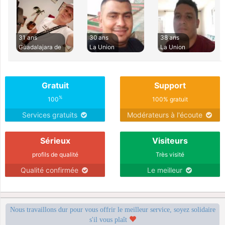
31 ans
30 ans
38 ans
Guadalajara de
La Union
La Union
Gratuit
Support
%
100
100% gratuit
Services gratuits
Modérateurs à l'écoute
Sérieux
Visiteurs
profils de qualité
Très visité
Qualité confirmée
Le meilleur
Nous travaillons dur pour vous offrir le meilleur service, soyez solidaire
s'il vous plaît