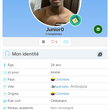
2
Junior0
longtemps
0
Mon identité
Âge
28 ans
Ici pour
Amitié
Pays
Colombie
Antioquia
Ville
Apartado
,
Origine
Colombie
État civil
Célibataire
Niveau academic
Non renseigné