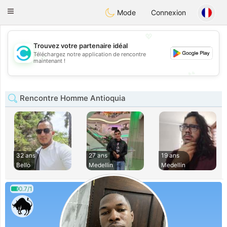
olombia
Citas
Toggle
Mode
Connexion
navigation
💖
Trouvez votre partenaire idéal
Téléchargez notre application de rencontre
💖
maintenant !
💕
💕
Rencontre Homme Antioquia
32 ans
27 ans
19 ans
Bello
Medellin
Medellin
0.7/1