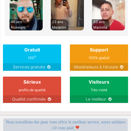
46 ans
23 ans
33 ans
Rionegro
Medellin
Marinilla
Gratuit
Support
%
100
100% gratuit
Services gratuits
Modérateurs à l'écoute
Sérieux
Visiteurs
profils de qualité
Très visité
Qualité confirmée
Le meilleur
Nous travaillons dur pour vous offrir le meilleur service, soyez solidaire
s'il vous plaît