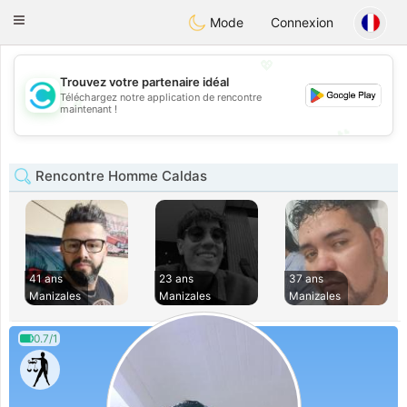
olombia
Citas
Toggle
Mode
Connexion
navigation
💖
Trouvez votre partenaire idéal
Téléchargez notre application de rencontre
💖
maintenant !
💕
💕
Rencontre Homme Caldas
41 ans
23 ans
37 ans
Manizales
Manizales
Manizales
0.7/1