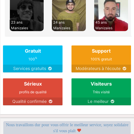
23 ans
24 ans
45 ans
Manizales
Manizales
Manizales
Gratuit
Support
%
100
100% gratuit
Services gratuits
Modérateurs à l'écoute
Sérieux
Visiteurs
profils de qualité
Très visité
Qualité confirmée
Le meilleur
Nous travaillons dur pour vous offrir le meilleur service, soyez solidaire
s'il vous plaît