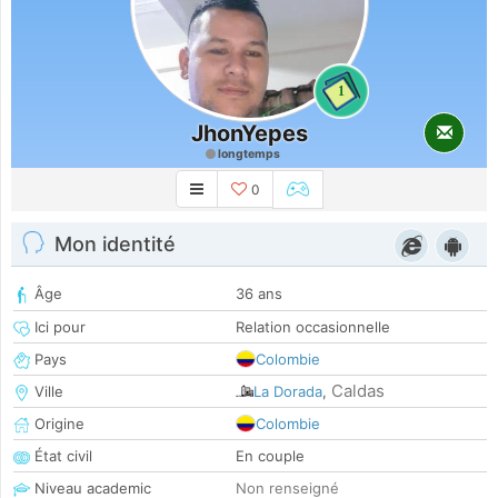
1
JhonYepes
longtemps
0
Mon identité
Âge
36 ans
Ici pour
Relation occasionnelle
Pays
Colombie
Caldas
Ville
La Dorada
,
Origine
Colombie
État civil
En couple
Niveau academic
Non renseigné