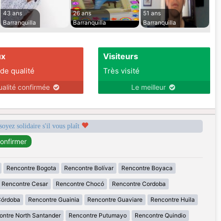
43 ans
26 ans
51 ans
Barranquilla
Barranquilla
Barranquilla
ux
Visiteurs
 de qualité
Très visité
ualité confirmée
Le meilleur
soyez solidaire s'il vous plaît
Rencontre Bogota
Rencontre Bolívar
Rencontre Boyaca
Rencontre Cesar
Rencontre Chocó
Rencontre Cordoba
Córdoba
Rencontre Guainia
Rencontre Guaviare
Rencontre Huila
ontre North Santander
Rencontre Putumayo
Rencontre Quindio