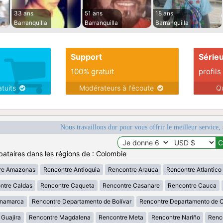
33 ans
51 ans
18 ans
Barranquilla
Barranquilla
Barranquilla
Support
Série
100% gratuit
profils
atuits
Modérateurs à l'écoute
Q
Nous travaillons dur pour vous offrir le meilleur service, 
bataires dans les régions de : Colombie
re Amazonas
Rencontre Antioquia
Rencontre Arauca
Rencontre Atlantico
ntre Caldas
Rencontre Caqueta
Rencontre Casanare
Rencontre Cauca
inamarca
Rencontre Departamento de Bolívar
Rencontre Departamento de 
 Guajira
Rencontre Magdalena
Rencontre Meta
Rencontre Nariño
Renc