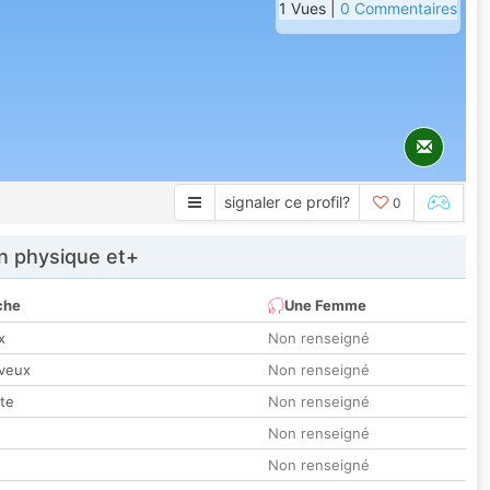
1 Vues |
0 Commentaires
signaler ce profil?
0
 physique et+
che
Une Femme
x
Non renseigné
veux
Non renseigné
tte
Non renseigné
Non renseigné
Non renseigné