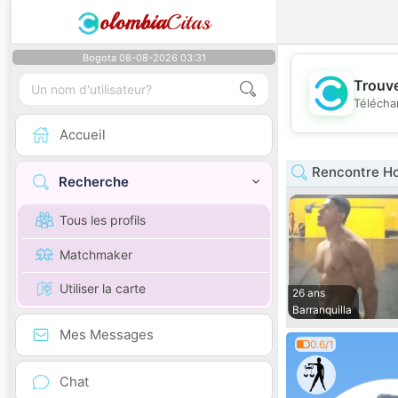
olombia
Citas
Bogota 08-08-2026 03:31
Trouve
Télécha
Accueil
Rencontre Ho
Recherche
Tous les profils
Matchmaker
Utiliser la carte
26 ans
Barranquilla
Mes Messages
0.6/1
Chat