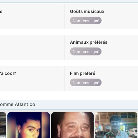
ts
Goûts musicaux
Non renseigné
Animaux préférés
Non renseigné
alcool?
Film préféré
Non renseigné
omme Atlantico