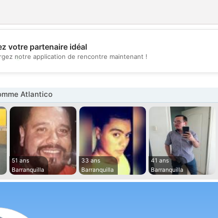
z votre partenaire idéal
💖
rgez notre application de rencontre maintenant !
💕
mme Atlantico
51 ans
33 ans
41 ans
Barranquilla
Barranquilla
Barranquilla