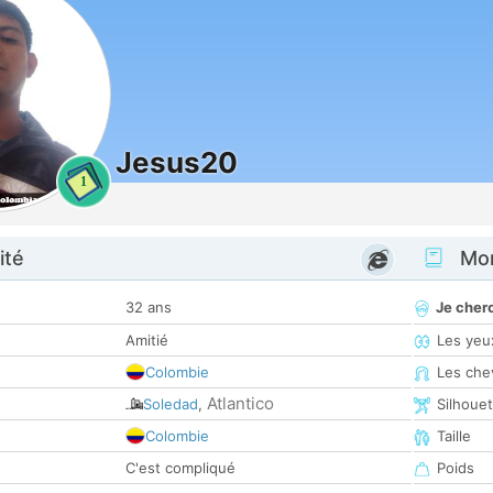
Jesus20
1
ité
Mon
32 ans
Je cher
Amitié
Les yeu
Colombie
Les che
Atlantico
Soledad
,
Silhoue
Colombie
Taille
C'est compliqué
Poids