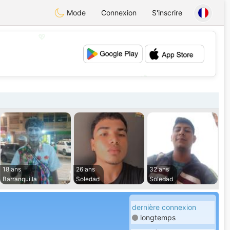
Mode
Connexion
S'inscrire
💖
💕
18 ans
26 ans
32 ans
Barranquilla
Soledad
Soledad
dernière connexion
longtemps