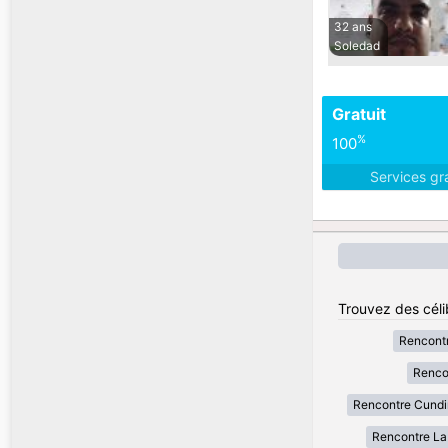
32 ans
Soledad
Gratuit
%
100
Services gr
Trouvez des céli
Rencont
Renco
Rencontre Cund
Rencontre La