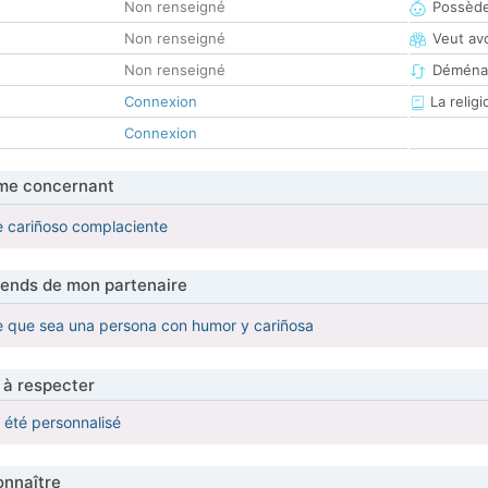
Non renseigné
Possède
Non renseigné
Veut av
Non renseigné
Déména
Connexion
La religi
Connexion
me concernant
e cariñoso complaciente
tends de mon partenaire
e que sea una persona con humor y cariñosa
 à respecter
a été personnalisé
nnaître