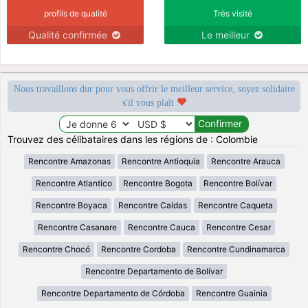
profils de qualité
Très visité
Qualité confirmée
Le meilleur
Nous travaillons dur pour vous offrir le meilleur service, soyez solidaire
s'il vous plaît
Trouvez des célibataires dans les régions de : Colombie
Rencontre Amazonas
Rencontre Antioquia
Rencontre Arauca
Rencontre Atlantico
Rencontre Bogota
Rencontre Bolívar
Rencontre Boyaca
Rencontre Caldas
Rencontre Caqueta
Rencontre Casanare
Rencontre Cauca
Rencontre Cesar
Rencontre Chocó
Rencontre Cordoba
Rencontre Cundinamarca
Rencontre Departamento de Bolívar
Rencontre Departamento de Córdoba
Rencontre Guainia