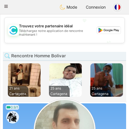
olombia
Citas
Toggle
Mode
Connexion
navigation
💖
Trouvez votre partenaire idéal
Téléchargez notre application de rencontre
💖
maintenant !
💕
💕
Rencontre Homme Bolivar
21 ans
25 ans
25 ans
Cartagena
Cartagena
Cartagena
0.9/1