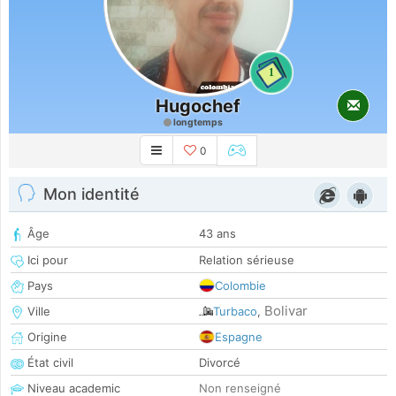
1
Hugochef
longtemps
0
Mon identité
Âge
43 ans
Ici pour
Relation sérieuse
Pays
Colombie
Bolivar
Ville
Turbaco
,
Origine
Espagne
État civil
Divorcé
Niveau academic
Non renseigné