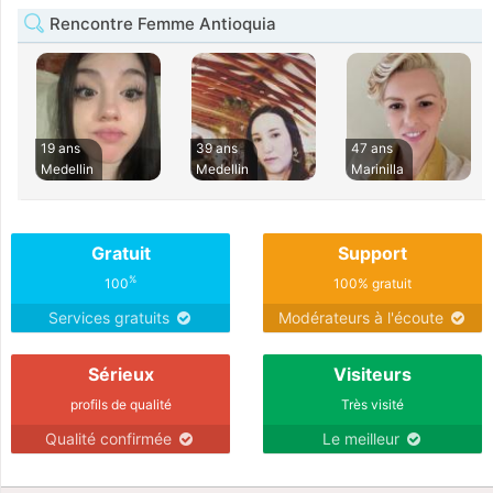
Rencontre Femme Antioquia
19 ans
39 ans
47 ans
Medellin
Medellin
Marinilla
Gratuit
Support
%
100
100% gratuit
Services gratuits
Modérateurs à l'écoute
Sérieux
Visiteurs
profils de qualité
Très visité
Qualité confirmée
Le meilleur