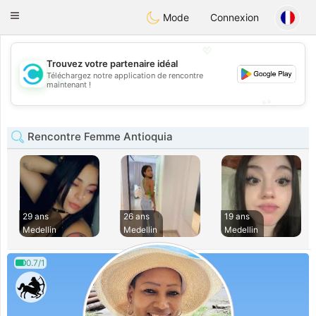
olombia
Citas
Toggle
Mode
Connexion
navigation
💖
Trouvez votre partenaire idéal
Téléchargez notre application de rencontre
💖
maintenant !
💕
💕
Rencontre Femme Antioquia
29 ans
26 ans
19 ans
Medellin
Medellin
Medellin
0.7/1