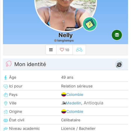
2
Nelly
longtemps
10
Mon identité
Âge
49 ans
Ici pour
Relation sérieuse
Pays
Colombie
Antioquia
Ville
Medellin
,
Origine
Colombie
État civil
Célibataire
Niveau academic
Licence / Bachelier