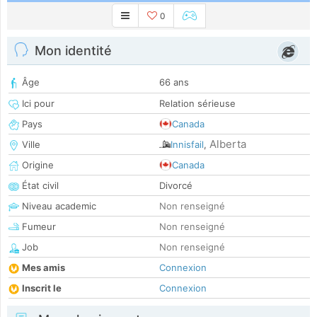
0
Mon identité
Âge
66 ans
Ici pour
Relation sérieuse
Pays
Canada
Alberta
Ville
Innisfail
,
Origine
Canada
État civil
Divorcé
Niveau academic
Non renseigné
Fumeur
Non renseigné
Job
Non renseigné
Mes amis
Connexion
Inscrit le
Connexion