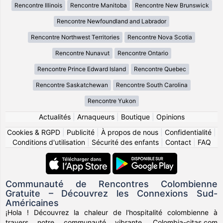
Rencontre Illinois
Rencontre Manitoba
Rencontre New Brunswick
Rencontre Newfoundland and Labrador
Rencontre Northwest Territories
Rencontre Nova Scotia
Rencontre Nunavut
Rencontre Ontario
Rencontre Prince Edward Island
Rencontre Quebec
Rencontre Saskatchewan
Rencontre South Carolina
Rencontre Yukon
Actualités
|
Arnaqueurs
|
Boutique
|
Opinions
Cookies & RGPD
|
Publicité
|
À propos de nous
|
Confidentialité
|
Conditions d'utilisation
|
Sécurité des enfants
|
Contact
|
FAQ
Communauté de Rencontres Colombienne
Gratuite – Découvrez les Connexions Sud-
Américaines
¡Hola ! Découvrez la chaleur de l'hospitalité colombienne à
travers notre communauté vibrante. Colombia-citas.com