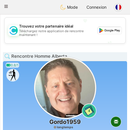
olombia
Citas
Toggle
Mode
Connexion
navigation
💖
Trouvez votre partenaire idéal
Téléchargez notre application de rencontre
💖
maintenant !
💕
💕
Rencontre Homme Alberta
0.8/1
4
Gordo1959
longtemps