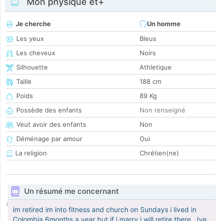
Mon physique et+
Je cherche
Un homme
Les yeux
Bleus
Les cheveux
Noirs
Silhouette
Athletique
Taille
188 cm
Poids
89 Kg
Possède des enfants
Non renseigné
Veut avoir des enfants
Non
Déménage par amour
Oui
La religion
Chrétien(ne)
Un résumé me concernant
im retired im into fitness and church on Sundays i lived in
Colombia 6months a year but if i marry i will retire there.. Ive