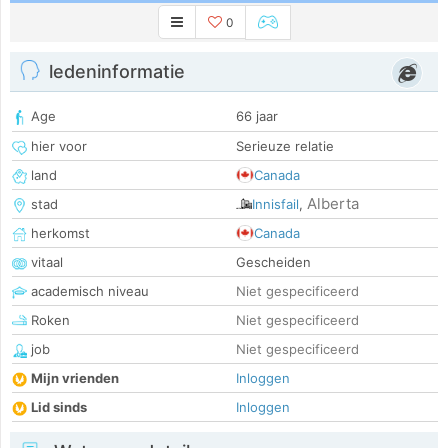
0
ledeninformatie
Age
66 jaar
hier voor
Serieuze relatie
land
Canada
Alberta
stad
Innisfail
,
herkomst
Canada
vitaal
Gescheiden
academisch niveau
Niet gespecificeerd
Roken
Niet gespecificeerd
job
Niet gespecificeerd
Mijn vrienden
Inloggen
Lid sinds
Inloggen