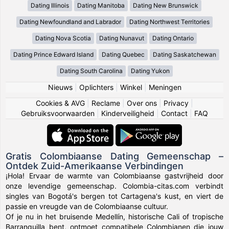
Dating Illinois
Dating Manitoba
Dating New Brunswick
Dating Newfoundland and Labrador
Dating Northwest Territories
Dating Nova Scotia
Dating Nunavut
Dating Ontario
Dating Prince Edward Island
Dating Quebec
Dating Saskatchewan
Dating South Carolina
Dating Yukon
Nieuws
|
Oplichters
|
Winkel
|
Meningen
Cookies & AVG
|
Reclame
|
Over ons
|
Privacy
|
Gebruiksvoorwaarden
|
Kinderveiligheid
|
Contact
|
FAQ
Gratis Colombiaanse Dating Gemeenschap –
Ontdek Zuid-Amerikaanse Verbindingen
¡Hola! Ervaar de warmte van Colombiaanse gastvrijheid door
onze levendige gemeenschap. Colombia-citas.com verbindt
singles van Bogotá's bergen tot Cartagena's kust, en viert de
passie en vreugde van de Colombiaanse cultuur.
Of je nu in het bruisende Medellín, historische Cali of tropische
Barranquilla bent, ontmoet compatibele Colombianen die jouw