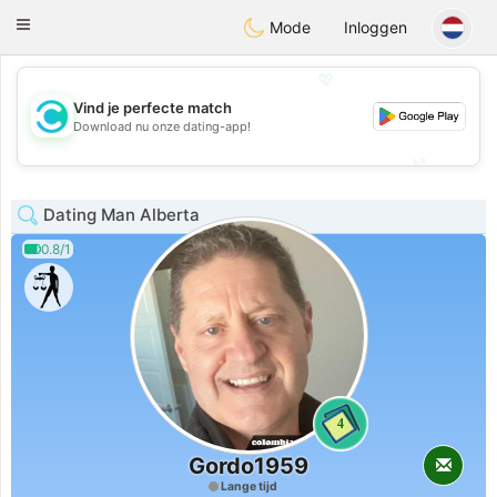
olombia
Citas
Toggle
Mode
Inloggen
navigation
💖
Vind je perfecte match
💖
Download nu onze dating-app!
💕
💕
Dating Man Alberta
0.8/1
4
Gordo1959
Lange tijd