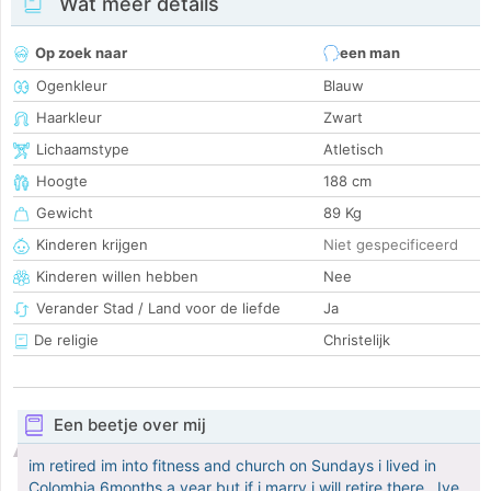
Wat meer details
Op zoek naar
een man
Ogenkleur
Blauw
Haarkleur
Zwart
Lichaamstype
Atletisch
Hoogte
188 cm
Gewicht
89 Kg
Kinderen krijgen
Niet gespecificeerd
Kinderen willen hebben
Nee
Verander Stad / Land voor de liefde
Ja
De religie
Christelijk
Een beetje over mij
im retired im into fitness and church on Sundays i lived in
Colombia 6months a year but if i marry i will retire there.. Ive