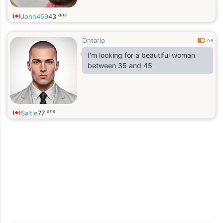
ans
John459
43
Ontario
0.6
I'm looking for a beautiful woman
between 35 and 45
ans
Saltie
77