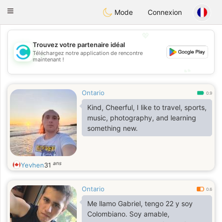
olombia
Citas
Toggle
Mode
Connexion
navigation
💖
Trouvez votre partenaire idéal
💖
Téléchargez notre application de rencontre
maintenant !
💕
💕
Ontario
0.9
Kind, Cheerful, I like to travel, sports,
music, photography, and learning
something new.
ans
Yevhen
31
Ontario
0.6
Me llamo Gabriel, tengo 22 y soy
Colombiano. Soy amable,