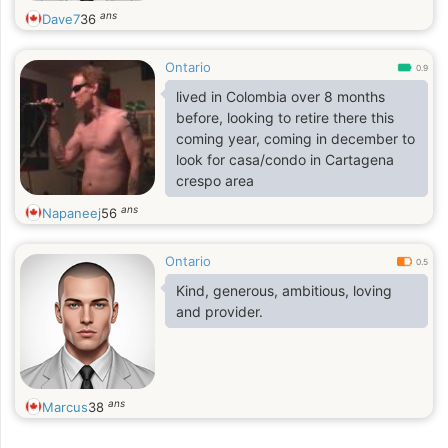
ans
Dave7
36
Ontario
0.9
lived in Colombia over 8 months
before, looking to retire there this
coming year, coming in december to
look for casa/condo in Cartagena
crespo area
ans
Napaneej
56
Ontario
0.5
Kind, generous, ambitious, loving
and provider.
ans
Marcus
38