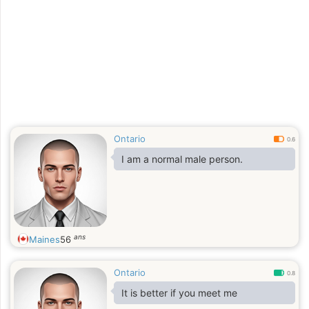
Ontario
0.6
I am a normal male person.
ans
Maines
56
Ontario
0.8
It is better if you meet me