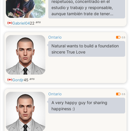
respetuoso, concentrado en el
estudio y trabajo y responsable,
aunque también trate de tener
humor y de ser creativo
ans
Gabriel04
22
Ontario
0.5
Natural wants to build a foundation
sincere True Love
ans
Gordjr
45
Ontario
0.5
A very happy guy for sharing
happiness :)