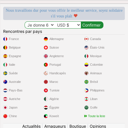
Nous travaillons dur pour vous offrir le meilleur service, soyez solidaire
s'il vous plaît
Rencontres par pays
France
Allemagne
Canada
Belgique
Suisse
États-Unis
Espagne
Angleterre
Mexique
Italie
Portugal
Colombie
Suède
Handicapés
Animaux
Australie
Maroc
Brésil
Pays-Bas
Tunisie
Philippines
Autriche
Algérie
Liban
Japon
Égypte
Golfe
Chine
Koweït
Toute la liste
Actualités
|
Arnaqueurs
|
Boutique
|
Opinions