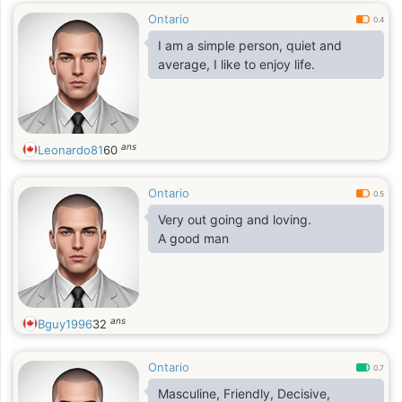
Ontario
0.4
I am a simple person, quiet and
average, I like to enjoy life.
ans
Leonardo81
60
Ontario
0.5
Very out going and loving.
A good man
ans
Bguy1996
32
Ontario
0.7
Masculine, Friendly, Decisive,