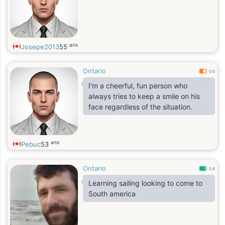
ans
Josepe2013
55
Ontario
0.6
I'm a cheerful, fun person who
always tries to keep a smile on his
face regardless of the situation.
ans
Pebuc
53
Ontario
0.8
Learning sailing looking to come to
South america