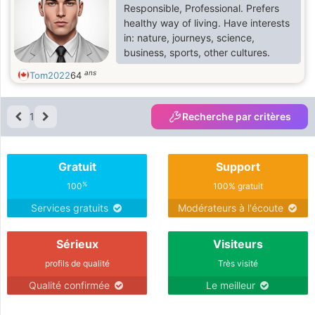
Responsible, Professional. Prefers
healthy way of living. Have interests
in: nature, journeys, science,
business, sports, other cultures.
ans
Tom2022
64
1
Recherche par critères
Gratuit
Support
%
100
100% gratuit
Services gratuits
Modérateurs à l'écoute
Sérieux
Visiteurs
profils de qualité
Très visité
Qualité confirmée
Le meilleur