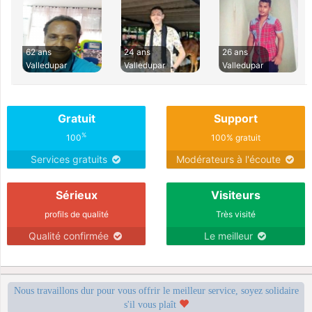
62 ans
24 ans
26 ans
Valledupar
Valledupar
Valledupar
Gratuit
Support
%
100
100% gratuit
Services gratuits
Modérateurs à l'écoute
Sérieux
Visiteurs
profils de qualité
Très visité
Qualité confirmée
Le meilleur
Nous travaillons dur pour vous offrir le meilleur service, soyez solidaire
s'il vous plaît