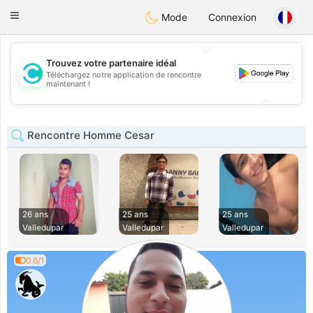
olombia
Citas
Toggle
Mode
Connexion
navigation
💖
Trouvez votre partenaire idéal
Téléchargez notre application de rencontre
💖
maintenant !
💕
💕
Rencontre Homme Cesar
26 ans
25 ans
25 ans
Valledupar
Valledupar
Valledupar
0.6/1