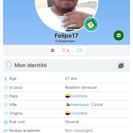
2
Felipe17
longtemps
0
Mon identité
Âge
27 ans
Ici pour
Relation sérieuse
Pays
Colombie
Cesar
Ville
Valledupar
,
Origine
Colombie
État civil
Divorcé
Niveau academic
Non renseigné