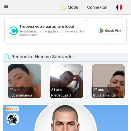
olombia
Citas
Toggle
Mode
Connexion
navigation
💖
Trouvez votre partenaire idéal
Téléchargez notre application de rencontre
💖
maintenant !
💕
💕
Rencontre Homme Santander
20 ans
31 ans
27 ans
Bucaramanga
Piedecuesta
Bucaramanga
0.5/1