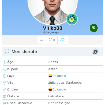
0
Vitiko88
longtemps
0
Mon identité
Âge
37 ans
Ici pour
Amitié
Pays
Colombie
Santander
Ville
Barbosa
,
Origine
Colombie
État civil
Célibataire
Niveau academic
Non renseigné