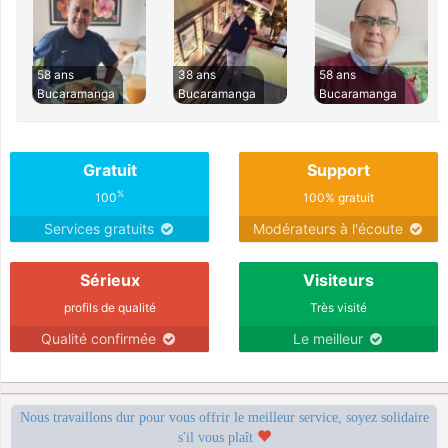
58 ans
38 ans
58 ans
Bucaramanga
Bucaramanga
Bucaramanga
Gratuit
Support
%
100
100% gratuit
Services gratuits
Modérateurs à l'écoute
Sérieux
Visiteurs
profils de qualité
Très visité
Qualité confirmée
Le meilleur
Nous travaillons dur pour vous offrir le meilleur service, soyez solidaire
s'il vous plaît