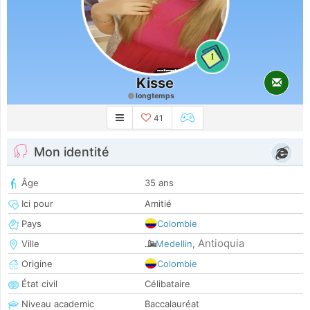
1
Kisse
longtemps
41
Mon identité
Âge
35 ans
Ici pour
Amitié
Pays
Colombie
Antioquia
Ville
Medellin
,
Origine
Colombie
État civil
Célibataire
Niveau academic
Baccalauréat