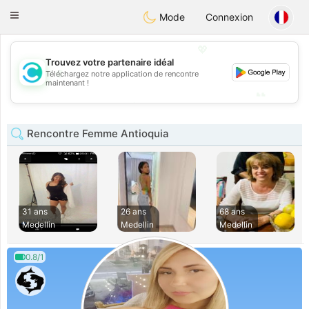
olombia
Citas
Toggle
Mode
Connexion
navigation
💖
Trouvez votre partenaire idéal
💖
Téléchargez notre application de rencontre
maintenant !
💕
💕
Rencontre Femme Antioquia
31 ans
26 ans
68 ans
Medellin
Medellin
Medellin
0.8/1