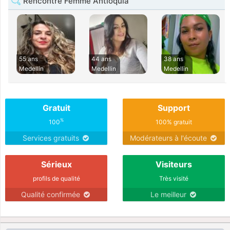
Rencontre Femme Antioquia
55 ans
44 ans
38 ans
Medellin
Medellin
Medellin
Gratuit
Support
%
100
100% gratuit
Services gratuits
Modérateurs à l'écoute
Sérieux
Visiteurs
profils de qualité
Très visité
Qualité confirmée
Le meilleur