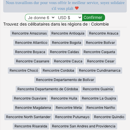
Nous travaillons dur pour vous offrir le meilleur service, soyez solidaire
s'il vous plaît
Trouvez des célibataires dans les régions de : Colombie
Rencontre Amazonas
Rencontre Antioquia
Rencontre Arauca
Rencontre Atlantico
Rencontre Bogota
Rencontre Bolívar
Rencontre Boyaca
Rencontre Caldas
Rencontre Caqueta
Rencontre Casanare
Rencontre Cauca
Rencontre Cesar
Rencontre Chocó
Rencontre Cordoba
Rencontre Cundinamarca
Rencontre Departamento de Bolívar
Rencontre Departamento de Córdoba
Rencontre Guainia
Rencontre Guaviare
Rencontre Huila
Rencontre La Guajira
Rencontre Magdalena
Rencontre Meta
Rencontre Nariño
Rencontre North Santander
Rencontre Putumayo
Rencontre Quindio
Rencontre Risaralda
Rencontre San Andres and Providencia