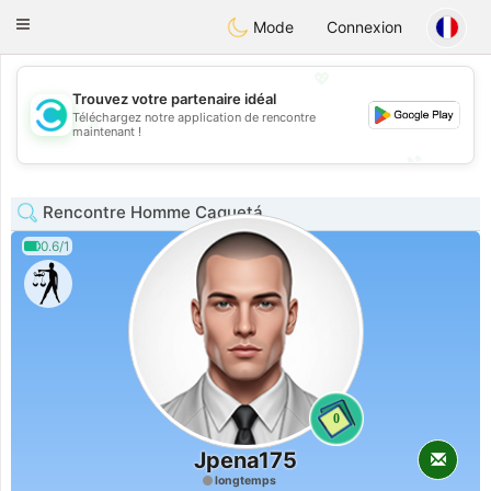
olombia
Citas
Toggle
Mode
Connexion
navigation
💖
Trouvez votre partenaire idéal
Téléchargez notre application de rencontre
💖
maintenant !
💕
💕
Rencontre Homme Caquetá
0.6/1
0
Jpena175
longtemps