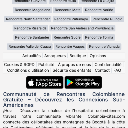
Rencontre Guaviare
Rencontre Huila
Rencontre La Guajira
Rencontre Magdalena
Rencontre Meta
Rencontre Nariño
Rencontre North Santander
Rencontre Putumayo
Rencontre Quindio
Rencontre Risaralda
Rencontre San Andres and Providencia
Rencontre Santander
Rencontre Sucre
Rencontre Tolima
Rencontre Valle del Cauca
Rencontre Vaupés
Rencontre Vichada
Actualités
|
Arnaqueurs
|
Boutique
|
Opinions
Cookies & RGPD
|
Publicité
|
À propos de nous
|
Confidentialité
|
Conditions d'utilisation
|
Sécurité des enfants
|
Contact
|
FAQ
Communauté de Rencontres Colombienne
Gratuite – Découvrez les Connexions Sud-
Américaines
¡Hola ! Découvrez la chaleur de l'hospitalité colombienne à
travers notre communauté vibrante. Colombia-citas.com
connecte des célibataires des montagnes de Bogotá à la côte
de Carthagène, célébrant la passion et la joie de la culture