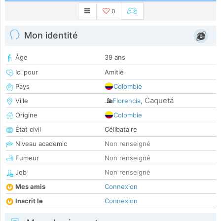
0
Mon identité
Âge
39 ans
Ici pour
Amitié
Pays
Colombie
Caquetá
Ville
Florencia
,
Origine
Colombie
État civil
Célibataire
Niveau academic
Non renseigné
Fumeur
Non renseigné
Job
Non renseigné
Mes amis
Connexion
Inscrit le
Connexion