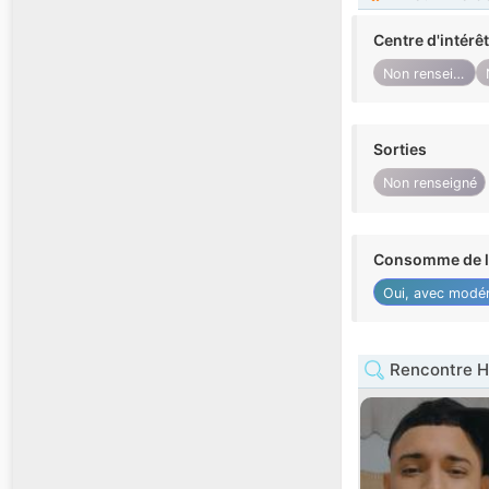
Centre d'intérê
Non renseigné
Sorties
Non renseigné
Consomme de l'
Oui, avec modér
Rencontre H