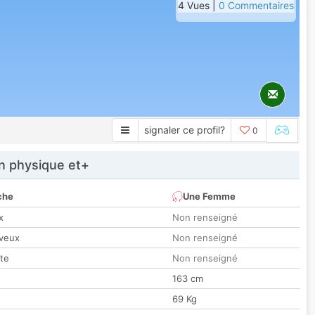
4 Vues |
0 Commentaires
signaler ce profil?
0
 physique et+
che
Une Femme
x
Non renseigné
veux
Non renseigné
tte
Non renseigné
163 cm
69 Kg