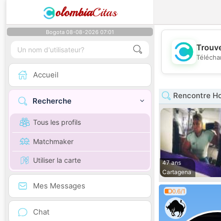
olombia
Citas
Bogota 08-08-2026 07:01
Trouve
Télécha
Accueil
Rencontre H
Recherche
Tous les profils
Matchmaker
Utiliser la carte
47 ans
Cartagena
Mes Messages
0.6/1
Chat