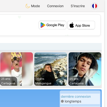
Mode
Connexion
S'inscrire
💖
💕
25 ans
26 ans
25 ans
Cartagena
Mangangue
Cartagena
dernière connexion
longtemps