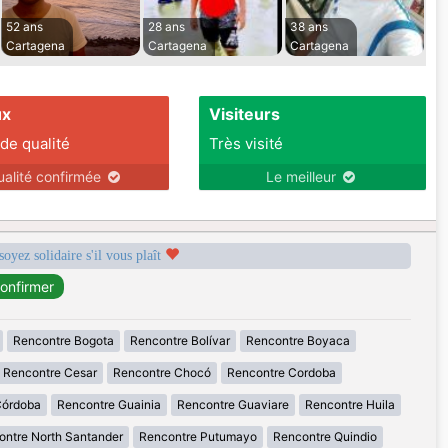
52 ans
28 ans
38 ans
Cartagena
Cartagena
Cartagena
ux
Visiteurs
 de qualité
Très visité
ualité confirmée
Le meilleur
soyez solidaire s'il vous plaît
Rencontre Bogota
Rencontre Bolívar
Rencontre Boyaca
Rencontre Cesar
Rencontre Chocó
Rencontre Cordoba
Córdoba
Rencontre Guainia
Rencontre Guaviare
Rencontre Huila
ontre North Santander
Rencontre Putumayo
Rencontre Quindio