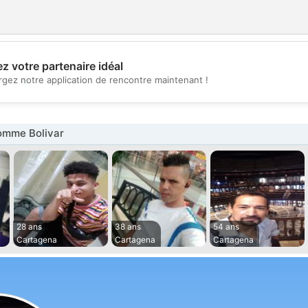
z votre partenaire idéal
💖
rgez notre application de rencontre maintenant !
💕
omme Bolivar
28 ans
38 ans
54 ans
Cartagena
Cartagena
Cartagena