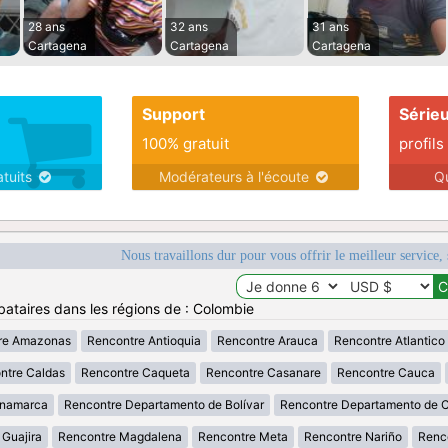
28 ans
32 ans
31 ans
Cartagena
Cartagena
Cartagena
Support
Série
100% gratuit
profils
atuits
Modérateurs à l'écoute
Q
Nous travaillons dur pour vous offrir le meilleur service, 
bataires dans les régions de : Colombie
re Amazonas
Rencontre Antioquia
Rencontre Arauca
Rencontre Atlantico
ntre Caldas
Rencontre Caqueta
Rencontre Casanare
Rencontre Cauca
inamarca
Rencontre Departamento de Bolívar
Rencontre Departamento de 
 Guajira
Rencontre Magdalena
Rencontre Meta
Rencontre Nariño
Renc