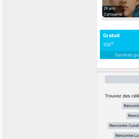
26 ans
Cartagena
Gratuit
%
100
Services gr
Trouvez des céli
Rencont
Renco
Rencontre Cund
Rencontre La