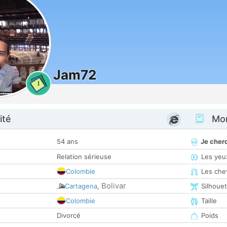
Jam72
1
ité
Mon
54 ans
Je cher
Relation sérieuse
Les yeu
Colombie
Les che
Bolivar
Cartagena
,
Silhoue
Colombie
Taille
Divorcé
Poids