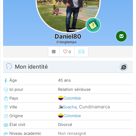
1
Daniel80
longtemps
0
Mon identité
Âge
45 ans
Ici pour
Relation sérieuse
Pays
Colombie
Cundinamarca
Ville
Soacha
,
Origine
Colombie
État civil
Divorcé
Niveau academic
Non renseigné