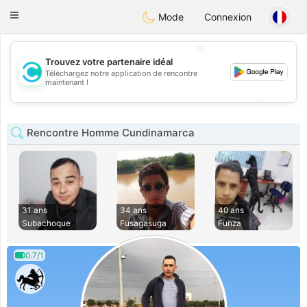
olombia
Citas
Toggle
Mode
Connexion
navigation
💖
Trouvez votre partenaire idéal
Téléchargez notre application de rencontre
💖
maintenant !
💕
💕
Rencontre Homme Cundinamarca
31 ans
34 ans
40 ans
Subachoque
Fusagasuga
Funza
0.7/1