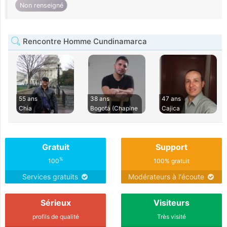
Non renseigné
Rencontre Homme Cundinamarca
55 ans
38 ans
47 ans
Chia
Bogotá (Chapine
Cajica
Gratuit
Support
%
100
100% gratuit
Services gratuits
Modérateurs à l'écoute
Sérieux
Visiteurs
profils de qualité
Très visité