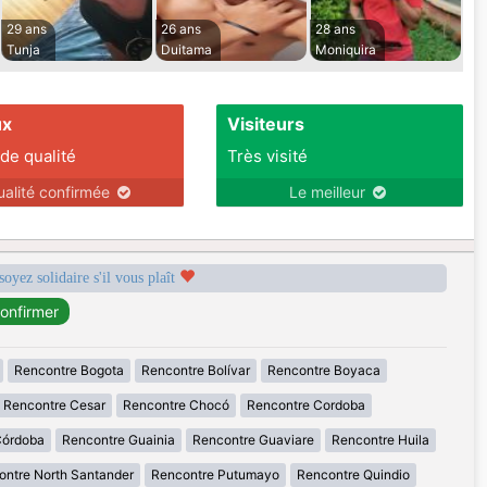
29 ans
26 ans
28 ans
Tunja
Duitama
Moniquira
ux
Visiteurs
 de qualité
Très visité
ualité confirmée
Le meilleur
soyez solidaire s'il vous plaît
Rencontre Bogota
Rencontre Bolívar
Rencontre Boyaca
Rencontre Cesar
Rencontre Chocó
Rencontre Cordoba
Córdoba
Rencontre Guainia
Rencontre Guaviare
Rencontre Huila
ontre North Santander
Rencontre Putumayo
Rencontre Quindio