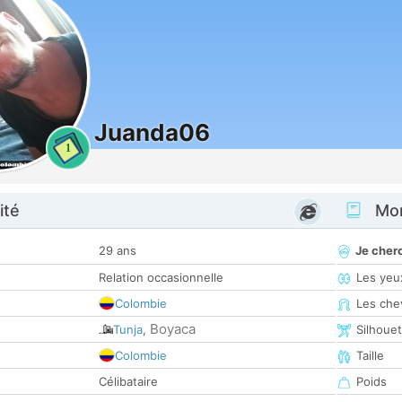
Juanda06
1
ité
Mon
29 ans
Je cher
Relation occasionnelle
Les yeu
Colombie
Les che
Boyaca
Tunja
,
Silhoue
Colombie
Taille
Célibataire
Poids