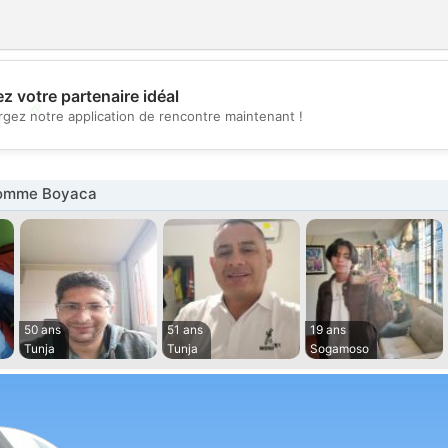
z votre partenaire idéal
💖
rgez notre application de rencontre maintenant !
💕
omme Boyaca
50 ans
51 ans
19 ans
Tunja
Tunja
Sogamoso