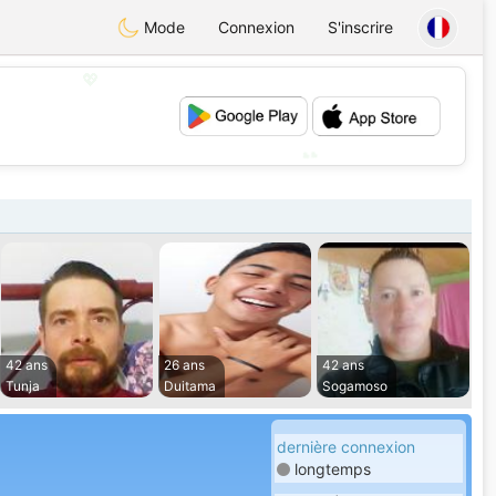
Mode
Connexion
S'inscrire
💖
💕
42 ans
26 ans
42 ans
Tunja
Duitama
Sogamoso
dernière connexion
longtemps