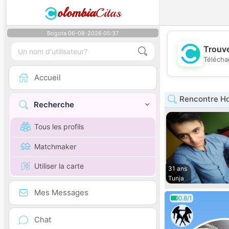
olombia
Citas
Bogota 06-08-2026 05:37
Trouve
Télécha
Accueil
Rencontre H
Recherche
Tous les profils
Matchmaker
Utiliser la carte
31 ans
Tunja
Mes Messages
0.8/1
Chat