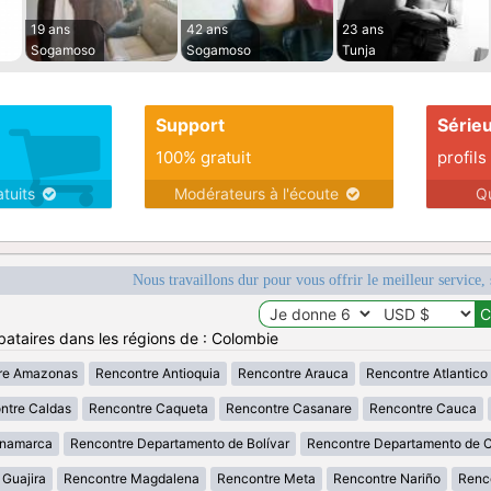
19 ans
42 ans
23 ans
Sogamoso
Sogamoso
Tunja
Support
Série
100% gratuit
profils
atuits
Modérateurs à l'écoute
Q
Nous travaillons dur pour vous offrir le meilleur service, 
bataires dans les régions de : Colombie
re Amazonas
Rencontre Antioquia
Rencontre Arauca
Rencontre Atlantico
ntre Caldas
Rencontre Caqueta
Rencontre Casanare
Rencontre Cauca
inamarca
Rencontre Departamento de Bolívar
Rencontre Departamento de 
 Guajira
Rencontre Magdalena
Rencontre Meta
Rencontre Nariño
Renc