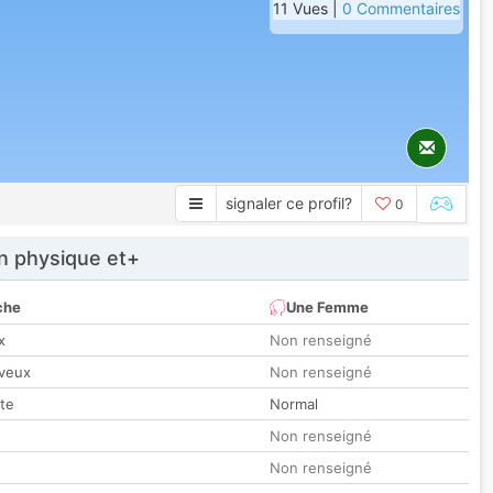
11 Vues |
0 Commentaires
signaler ce profil?
0
 physique et+
che
Une Femme
x
Non renseigné
veux
Non renseigné
tte
Normal
Non renseigné
Non renseigné