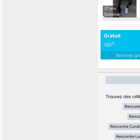
27 ans
Duitama
Gratuit
%
100
Services gr
Trouvez des céli
Rencont
Renco
Rencontre Cund
Rencontre La