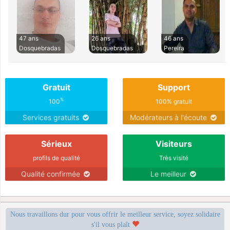
47 ans
26 ans
46 ans
Dosquebradas
Dosquebradas
Pereira
Gratuit
Support
%
100
100% gratuit
Services gratuits
Modérateurs à l'écoute
Sérieux
Visiteurs
profils de qualité
Très visité
Qualité confirmée
Le meilleur
Nous travaillons dur pour vous offrir le meilleur service, soyez solidaire
s'il vous plaît