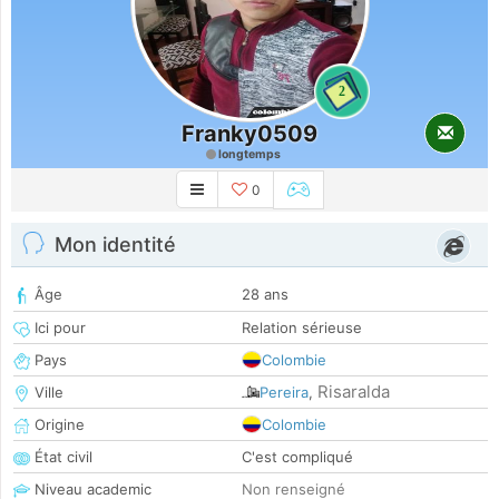
2
Franky0509
longtemps
0
Mon identité
Âge
28 ans
Ici pour
Relation sérieuse
Pays
Colombie
Risaralda
Ville
Pereira
,
Origine
Colombie
État civil
C'est compliqué
Niveau academic
Non renseigné