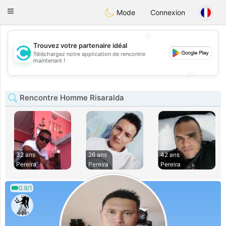
olombia
Citas
Toggle
Mode
Connexion
navigation
💖
Trouvez votre partenaire idéal
Téléchargez notre application de rencontre
💖
maintenant !
💕
💕
Rencontre Homme Risaralda
32 ans
26 ans
42 ans
Pereira
Pereira
Pereira
0.9/1