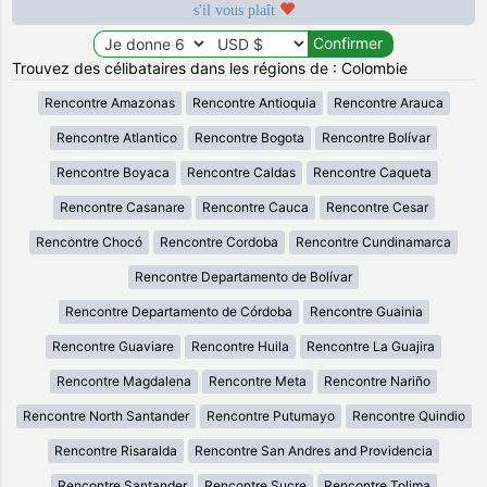
s'il vous plaît
Trouvez des célibataires dans les régions de : Colombie
Rencontre Amazonas
Rencontre Antioquia
Rencontre Arauca
Rencontre Atlantico
Rencontre Bogota
Rencontre Bolívar
Rencontre Boyaca
Rencontre Caldas
Rencontre Caqueta
Rencontre Casanare
Rencontre Cauca
Rencontre Cesar
Rencontre Chocó
Rencontre Cordoba
Rencontre Cundinamarca
Rencontre Departamento de Bolívar
Rencontre Departamento de Córdoba
Rencontre Guainia
Rencontre Guaviare
Rencontre Huila
Rencontre La Guajira
Rencontre Magdalena
Rencontre Meta
Rencontre Nariño
Rencontre North Santander
Rencontre Putumayo
Rencontre Quindio
Rencontre Risaralda
Rencontre San Andres and Providencia
Rencontre Santander
Rencontre Sucre
Rencontre Tolima