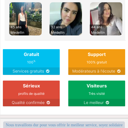
45 ans
32 ans
44 ans
Medellin
Medellin
Medellin
Gratuit
Support
%
100
100% gratuit
Services gratuits
Modérateurs à l'écoute
Sérieux
Visiteurs
profils de qualité
Très visité
Qualité confirmée
Le meilleur
Nous travaillons dur pour vous offrir le meilleur service, soyez solidaire