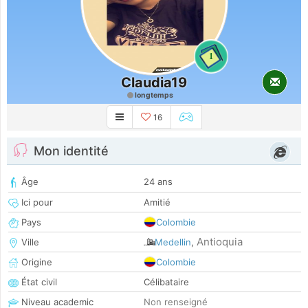
1
Claudia19
longtemps
16
Mon identité
Âge
24 ans
Ici pour
Amitié
Pays
Colombie
Antioquia
Ville
Medellin
,
Origine
Colombie
État civil
Célibataire
Niveau academic
Non renseigné