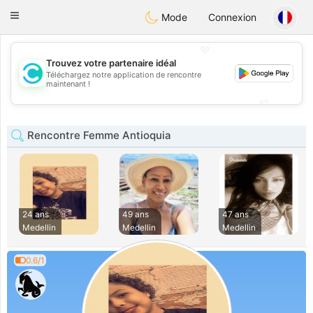
olombia
Citas
Toggle
Mode
Connexion
navigation
💖
Trouvez votre partenaire idéal
Téléchargez notre application de rencontre
💖
maintenant !
💕
💕
Rencontre Femme Antioquia
24 ans
49 ans
47 ans
Medellin
Medellin
Medellin
0.6/1