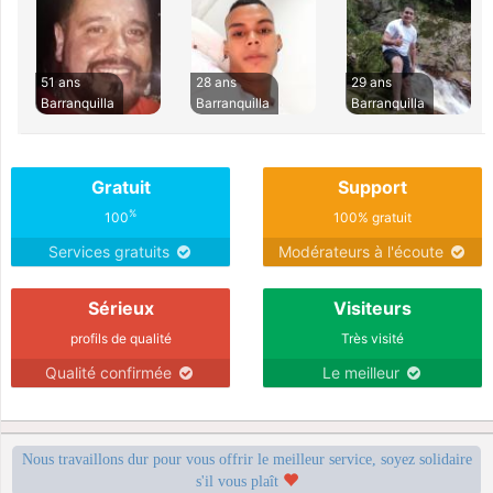
51 ans
28 ans
29 ans
Barranquilla
Barranquilla
Barranquilla
Gratuit
Support
%
100
100% gratuit
Services gratuits
Modérateurs à l'écoute
Sérieux
Visiteurs
profils de qualité
Très visité
Qualité confirmée
Le meilleur
Nous travaillons dur pour vous offrir le meilleur service, soyez solidaire
s'il vous plaît