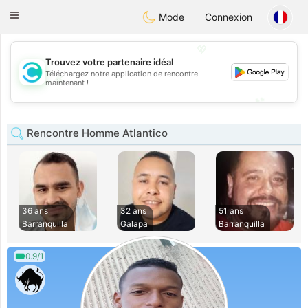
olombia
Citas
Toggle
Mode
Connexion
navigation
💖
Trouvez votre partenaire idéal
Téléchargez notre application de rencontre
💖
maintenant !
💕
💕
Rencontre Homme Atlantico
36 ans
32 ans
51 ans
Barranquilla
Galapa
Barranquilla
0.9/1