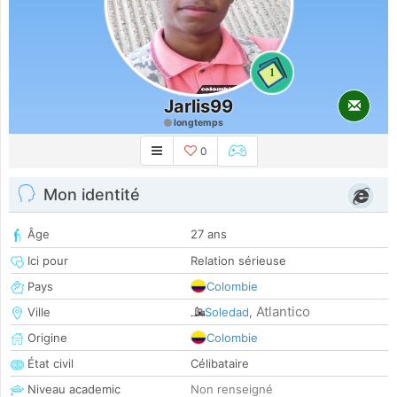
1
Jarlis99
longtemps
0
Mon identité
Âge
27 ans
Ici pour
Relation sérieuse
Pays
Colombie
Atlantico
Ville
Soledad
,
Origine
Colombie
État civil
Célibataire
Niveau academic
Non renseigné