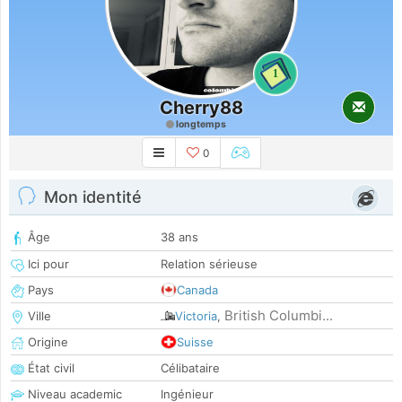
1
Cherry88
longtemps
0
Mon identité
Âge
38 ans
Ici pour
Relation sérieuse
Pays
Canada
British Columbi...
Ville
Victoria
,
Origine
Suisse
État civil
Célibataire
Niveau academic
Ingénieur