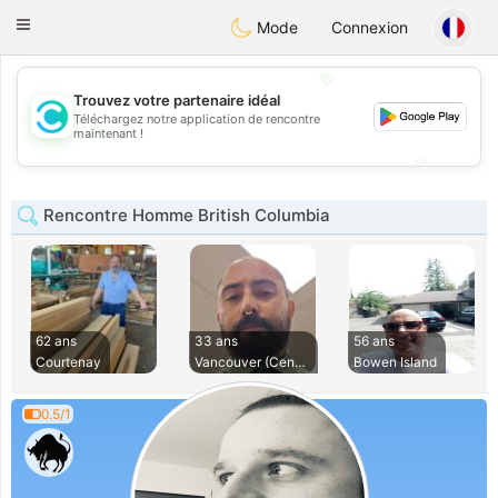
olombia
Citas
Toggle
Mode
Connexion
navigation
💖
Trouvez votre partenaire idéal
Téléchargez notre application de rencontre
💖
maintenant !
💕
💕
Rencontre Homme British Columbia
62 ans
33 ans
56 ans
Courtenay
Vancouver (Central
Bowen Island
0.5/1