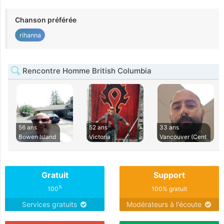
Chanson préférée
rihanna
Rencontre Homme British Columbia
56 ans
52 ans
33 ans
Bowen Island
Victoria
Vancouver (Cent
Gratuit
Support
%
100
100% gratuit
Services gratuits
Modérateurs à l'écoute