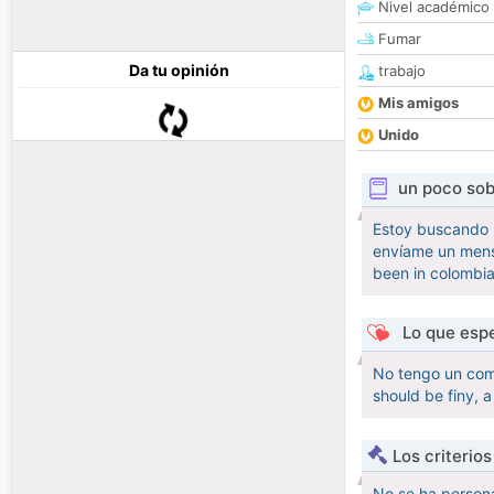
Nivel académico
Fumar
Da tu opinión
trabajo
Mis amigos
Unido
un poco sob
Estoy buscando u
envíame un mensaj
been in colombia
Lo que espe
No tengo un comp
should be finy, 
Los criterio
No se ha persona