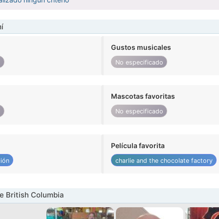
í
Gustos musicales
o
No especificado
Mascotas favoritas
o
No especificado
Película favorita
ión
charlie and the chocolate factory
 British Columbia