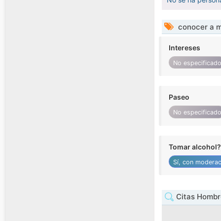
conocer a m
Intereses
No especificad
Paseo
No especificad
Tomar alcohol?
Sí, con moderac
Citas Hombre