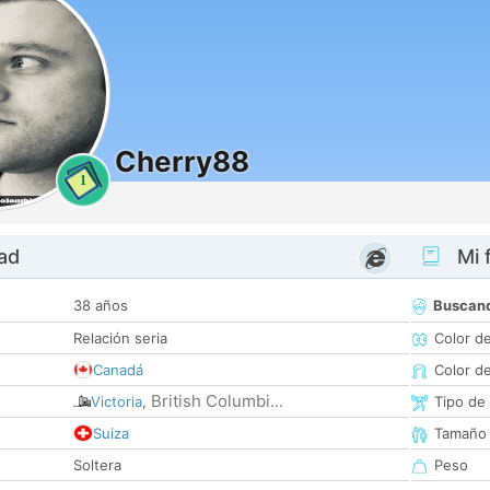
Cherry88
1
dad
Mi f
38 años
Buscan
Relación seria
Color d
Canadá
Color d
British Columbi...
Victoria
,
Tipo de
Suiza
Tamaño
Soltera
Peso