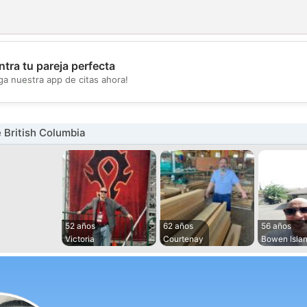
tra tu pareja perfecta
💖
ga nuestra app de citas ahora!
💕
 British Columbia
52 años
62 años
56 años
Victoria
Courtenay
Bowen Isla