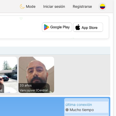
Mode
Iniciar sesión
Registrarse
💖
💕
33 años
nd
Vancouver (Central
última conexión
Mucho tiempo