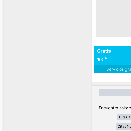
Gratis
%
100
Servicios gr
Encuentra solter
Citas A
Citas No