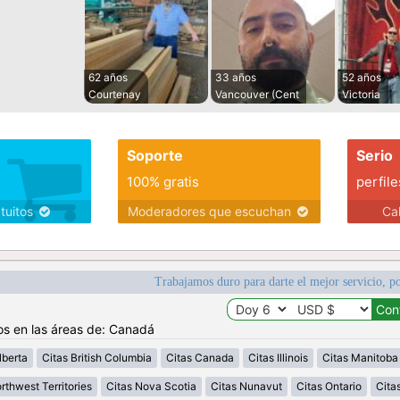
62 años
33 años
52 años
Courtenay
Vancouver (Cent
Victoria
Soporte
Serio
100% gratis
perfile
atuitos
Moderadores que escuchan
Ca
Trabajamos duro para darte el mejor servicio, po
os en las áreas de: Canadá
lberta
Citas British Columbia
Citas Canada
Citas Illinois
Citas Manitoba
rthwest Territories
Citas Nova Scotia
Citas Nunavut
Citas Ontario
Cita