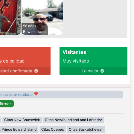
56 años
Bowen Island
Visitantes
s de calidad
Muy visitado
lidad confirmada
Lo mejor
r favor sé solidario
Citas New Brunswick
Citas Newfoundland and Labrador
s Prince Edward Island
Citas Quebec
Citas Saskatchewan