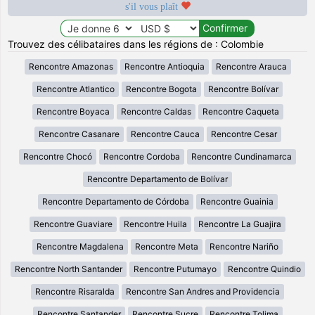
s'il vous plaît
Trouvez des célibataires dans les régions de : Colombie
Rencontre Amazonas
Rencontre Antioquia
Rencontre Arauca
Rencontre Atlantico
Rencontre Bogota
Rencontre Bolívar
Rencontre Boyaca
Rencontre Caldas
Rencontre Caqueta
Rencontre Casanare
Rencontre Cauca
Rencontre Cesar
Rencontre Chocó
Rencontre Cordoba
Rencontre Cundinamarca
Rencontre Departamento de Bolívar
Rencontre Departamento de Córdoba
Rencontre Guainia
Rencontre Guaviare
Rencontre Huila
Rencontre La Guajira
Rencontre Magdalena
Rencontre Meta
Rencontre Nariño
Rencontre North Santander
Rencontre Putumayo
Rencontre Quindio
Rencontre Risaralda
Rencontre San Andres and Providencia
Rencontre Santander
Rencontre Sucre
Rencontre Tolima