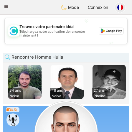
olombia
Citas
Toggle
Mode
Connexion
navigation
💖
Trouvez votre partenaire idéal
Téléchargez notre application de rencontre
💖
maintenant !
💕
💕
Rencontre Homme Huila
34 ans
48 ans
27 ans
Neiva
Neiva
Pitalito
0.5/1