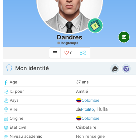
0
Dandres
longtemps
0
Mon identité
Âge
37 ans
Ici pour
Amitié
Pays
Colombie
Huila
Ville
Pitalito
,
Origine
Colombie
État civil
Célibataire
Niveau academic
Non renseigné