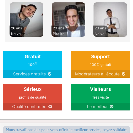
26 ans
23 ans
23 ans
Neiva
Pitalito
Neiva
Gratuit
Support
%
100
100% gratuit
Services gratuits
Modérateurs à l'écoute
Sérieux
Visiteurs
profils de qualité
Très visité
Qualité confirmée
Le meilleur
Nous travaillons dur pour vous offrir le meilleur service, soyez solidaire