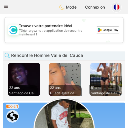
olombia
Citas
Toggle
Mode
Connexion
navigation
💖
Trouvez votre partenaire idéal
Téléchargez notre application de rencontre
💖
maintenant !
💕
💕
Rencontre Homme Valle del Cauca
22 ans
22 ans
51 ans
Santiago de Cali
Guadalajara de Bug
Santiago de Cali
0.6/1