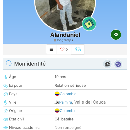
0
Alandaniel
longtemps
0
Mon identité
Âge
19 ans
Ici pour
Relation sérieuse
Pays
Colombie
Valle del Cauca
Ville
Palmira
,
Origine
Colombie
État civil
Célibataire
Niveau academic
Non renseigné