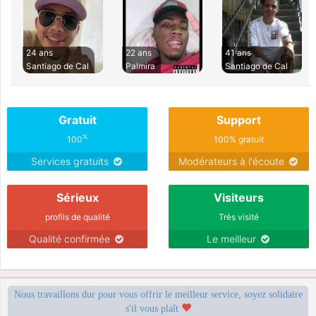
24 ans
22 ans
41 ans
Santiago de Cal
Palmira
Santiago de Cal
Gratuit
Support
%
100
100% gratuit
Services gratuits
Modérateurs à l'écoute
Sérieux
Visiteurs
profils de qualité
Très visité
Qualité confirmée
Le meilleur
Nous travaillons dur pour vous offrir le meilleur service, soyez solidaire
s'il vous plaît