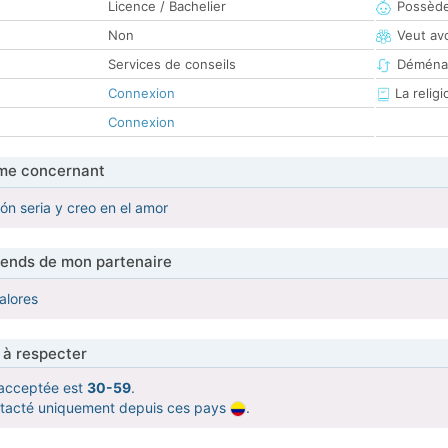
Licence / Bachelier
Possède
Non
Veut av
Services de conseils
Déména
Connexion
La religi
Connexion
me concernant
ón seria y creo en el amor
tends de mon partenaire
alores
 à respecter
acceptée est
30-59
.
ntacté uniquement depuis ces pays
.