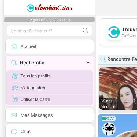
olombia
Citas
Bogota 07-08-2026 14:24
Trouve
Télécha
Accueil
Rencontre Fe
Recherche
Tous les profils
Matchmaker
Utiliser la carte
39 ans
Medellin
Mes Messages
0.7/1
Chat