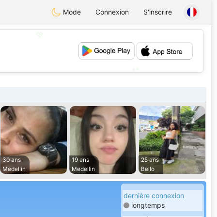
Mode
Connexion
S'inscrire
💖
💕
30 ans
19 ans
25 ans
Medellin
Medellin
Bello
dernière connexion
longtemps