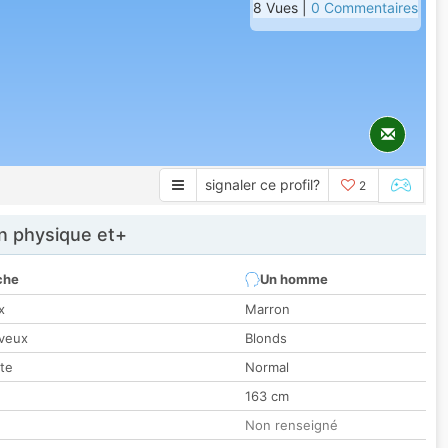
8 Vues |
0 Commentaires
signaler ce profil?
2
 physique et+
che
Un homme
x
Marron
veux
Blonds
tte
Normal
163 cm
Non renseigné