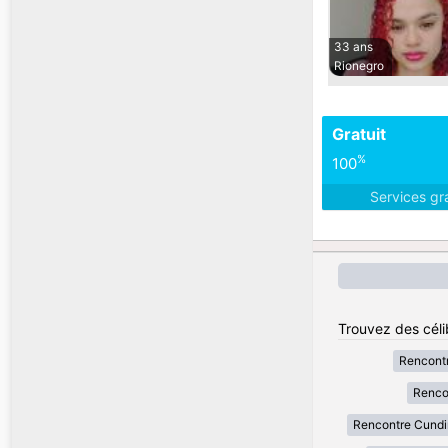
33 ans
Rionegro
Gratuit
%
100
Services gr
Trouvez des céli
Rencont
Renco
Rencontre Cund