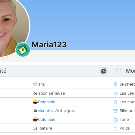
Maria123
0
ité
Mon
47 ans
Je cher
Relation sérieuse
Les yeu
Colombie
Les che
Antioquia
Marinilla
,
Silhoue
Colombie
Taille
Célibataire
Poids