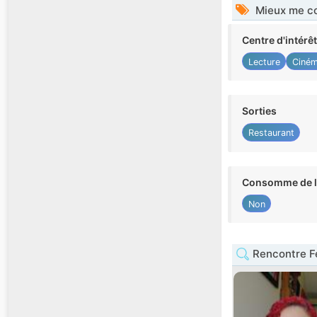
Mieux me co
Centre d'intérê
Lecture
Ciné
Sorties
Restaurant
Consomme de l'
Non
Rencontre F