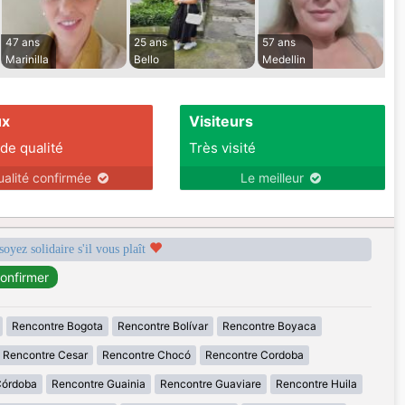
47 ans
25 ans
57 ans
Marinilla
Bello
Medellin
ux
Visiteurs
 de qualité
Très visité
ualité confirmée
Le meilleur
soyez solidaire s'il vous plaît
Rencontre Bogota
Rencontre Bolívar
Rencontre Boyaca
Rencontre Cesar
Rencontre Chocó
Rencontre Cordoba
Córdoba
Rencontre Guainia
Rencontre Guaviare
Rencontre Huila