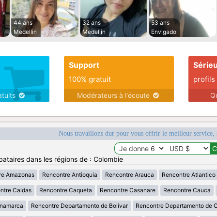
44 ans
32 ans
53 ans
Medellin
Medellin
Envigado
Support
Série
100% gratuit
profils
atuits
Modérateurs à l'écoute
Q
Nous travaillons dur pour vous offrir le meilleur service, 
bataires dans les régions de : Colombie
re Amazonas
Rencontre Antioquia
Rencontre Arauca
Rencontre Atlantico
ntre Caldas
Rencontre Caqueta
Rencontre Casanare
Rencontre Cauca
inamarca
Rencontre Departamento de Bolívar
Rencontre Departamento de 