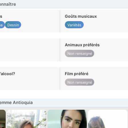
nnaître
ts
Goûts musicaux
ma
Dessin
Variétés
Animaux préférés
Non renseigné
alcool?
Film préféré
Non renseigné
emme Antioquia