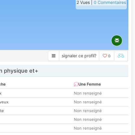
2 Vues |
0 Commentaires
signaler ce profil?
0
 physique et+
che
Une Femme
x
Non renseigné
veux
Non renseigné
tte
Non renseigné
Non renseigné
Non renseigné