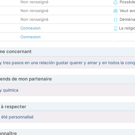
Non renseigné
Possède
Non renseigné
Veut av
Non renseigné
Déména
Connexion
La religi
Connexion
me concernant
y tres pasos en una relación gustar querer y amar y en todos la conq
tends de mon partenaire
y química
 à respecter
a été personnalisé
nnaître