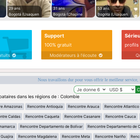
29 ans
31 ans
53 ans
Bogotá (Usaquen
Bogotá (Chapine
Bogotá (Usaquen
Support
Série
100% gratuit
profils
atuits
Modérateurs à l'écoute
Q
Nous travaillons dur pour vous offrir le meilleur service, 
bataires dans les régions de : Colombie
re Amazonas
Rencontre Antioquia
Rencontre Arauca
Rencontre Atlantico
ntre Caldas
Rencontre Caqueta
Rencontre Casanare
Rencontre Cauca
inamarca
Rencontre Departamento de Bolívar
Rencontre Departamento de 
 Guajira
Rencontre Magdalena
Rencontre Meta
Rencontre Nariño
Renc