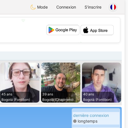
Mode
Connexion
S'inscrire
💖
💕
45 ans
39 ans
40 ans
Bogotá (Fontibon)
Bogotá (Chapinero)
Bogotá (Fontibon)
dernière connexion
longtemps