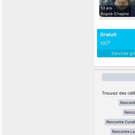
53 ans
Bogotá (Chapine
Gratuit
%
100
Services gr
Trouvez des céli
Rencont
Renco
Rencontre Cund
Rencontre La