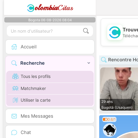
olombia
Citas
Bogota 06-08-2026 08:04
Trouve
Télécha
Accueil
Rencontre H
Recherche
Tous les profils
Matchmaker
Utiliser la carte
29 ans
Bogotá (Usaquen)
Mes Messages
0.6/1
Chat