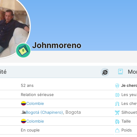
Johnmoreno
0
ité
Mon
52 ans
Je cher
Relation sérieuse
Les yeu
Colombie
Les che
Bogota
Bogotá (Chapinero)
,
Silhoue
Colombie
Taille
En couple
Poids