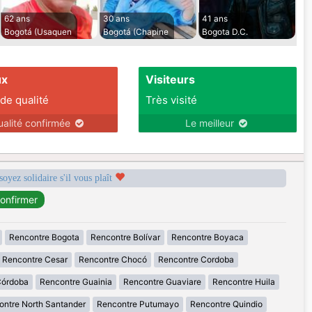
62 ans
30 ans
41 ans
Bogotá (Usaquen
Bogotá (Chapine
Bogota D.C.
ux
Visiteurs
 de qualité
Très visité
ualité confirmée
Le meilleur
soyez solidaire s'il vous plaît
Rencontre Bogota
Rencontre Bolívar
Rencontre Boyaca
Rencontre Cesar
Rencontre Chocó
Rencontre Cordoba
Córdoba
Rencontre Guainia
Rencontre Guaviare
Rencontre Huila
ontre North Santander
Rencontre Putumayo
Rencontre Quindio