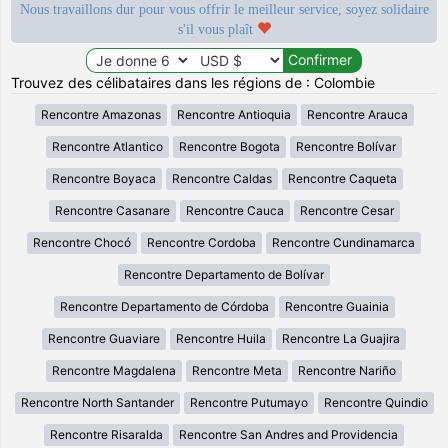
Nous travaillons dur pour vous offrir le meilleur service, soyez solidaire
s'il vous plaît
Trouvez des célibataires dans les régions de : Colombie
Rencontre Amazonas
Rencontre Antioquia
Rencontre Arauca
Rencontre Atlantico
Rencontre Bogota
Rencontre Bolívar
Rencontre Boyaca
Rencontre Caldas
Rencontre Caqueta
Rencontre Casanare
Rencontre Cauca
Rencontre Cesar
Rencontre Chocó
Rencontre Cordoba
Rencontre Cundinamarca
Rencontre Departamento de Bolívar
Rencontre Departamento de Córdoba
Rencontre Guainia
Rencontre Guaviare
Rencontre Huila
Rencontre La Guajira
Rencontre Magdalena
Rencontre Meta
Rencontre Nariño
Rencontre North Santander
Rencontre Putumayo
Rencontre Quindio
Rencontre Risaralda
Rencontre San Andres and Providencia