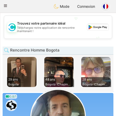
olombia
Citas
Toggle
Mode
Connexion
navigation
💖
Trouvez votre partenaire idéal
Téléchargez notre application de rencontre
💖
maintenant !
💕
💕
Rencontre Homme Bogota
29 ans
48 ans
28 ans
Bogota
Bogotá (Chapinero)
Bogotá (Chapinero)
0.8/1