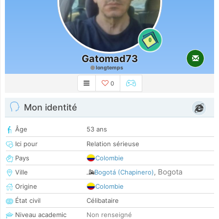
0
Gatomad73
longtemps
0
Mon identité
Âge
53 ans
Ici pour
Relation sérieuse
Pays
Colombie
Bogota
Ville
Bogotá (Chapinero)
,
Origine
Colombie
État civil
Célibataire
Niveau academic
Non renseigné