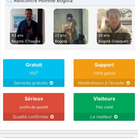
Rencontre Homme Bogota
43 ans
22 ans
29 ans
Bogotá (Chapine
Bogota
Bogotá (Usaquen
Gratuit
Support
%
100
100% gratuit
Services gratuits
Modérateurs à l'écoute
Sérieux
Visiteurs
profils de qualité
Très visité
Qualité confirmée
Le meilleur