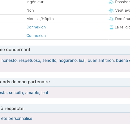
Ingénieur
Possède
Non
Veut av
Médical/Hôpital
Déména
Connexion
La religi
Connexion
me concernant
o, honesto, respetuoso, sencillo, hogareño, leal, buen anfitrion, bue
s
tends de mon partenaire
ta, sencilla, amable, leal
 à respecter
a été personnalisé