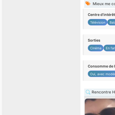
Mieux me co
Centre d'intérê
Télévision
Bal
Sorties
Cinéma
En fam
Consomme de l'
Oui, avec modér
Rencontre 