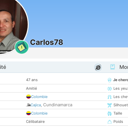
Carlos78
1
ité
Mon
47 ans
Je cher
Amitié
Les yeu
Colombie
Les che
Cundinamarca
Cajica
,
Silhoue
Colombie
Taille
Célibataire
Poids