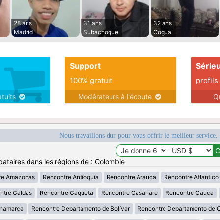
28 ans
31 ans
32 ans
Madrid
Subachoque
Cogua
Support
Série
100% gratuit
profils
atuits
Modérateurs à l'écoute
Q
Nous travaillons dur pour vous offrir le meilleur service, 
bataires dans les régions de : Colombie
re Amazonas
Rencontre Antioquia
Rencontre Arauca
Rencontre Atlantico
ntre Caldas
Rencontre Caqueta
Rencontre Casanare
Rencontre Cauca
inamarca
Rencontre Departamento de Bolívar
Rencontre Departamento de 