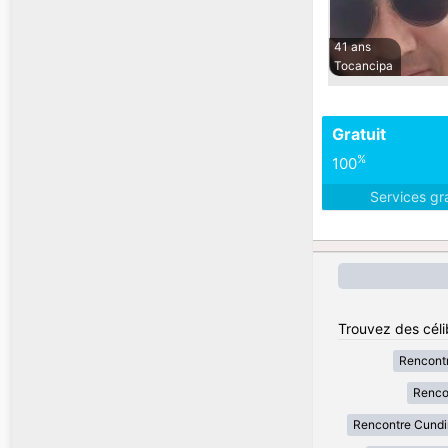
41 ans
Tocancipa
Gratuit
%
100
Services gr
Trouvez des céli
Rencont
Renco
Rencontre Cund