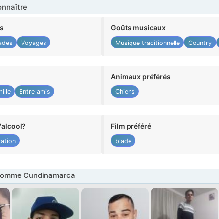
nnaître
ts
Goûts musicaux
ades
Voyages
Musique traditionnelle
Country
Animaux préférés
ille
Entre amis
Chiens
alcool?
Film préféré
ation
blade
Homme Cundinamarca