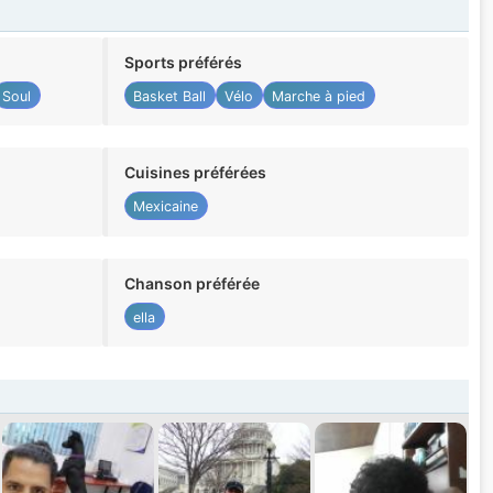
Sports préférés
Soul
Basket Ball
Vélo
Marche à pied
Cuisines préférées
Mexicaine
Chanson préférée
ella