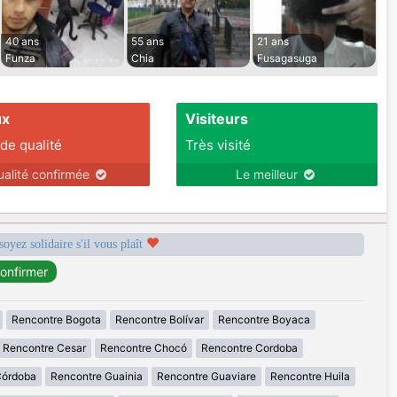
40 ans
55 ans
21 ans
Funza
Chia
Fusagasuga
ux
Visiteurs
 de qualité
Très visité
ualité confirmée
Le meilleur
soyez solidaire s'il vous plaît
Rencontre Bogota
Rencontre Bolívar
Rencontre Boyaca
Rencontre Cesar
Rencontre Chocó
Rencontre Cordoba
Córdoba
Rencontre Guainia
Rencontre Guaviare
Rencontre Huila