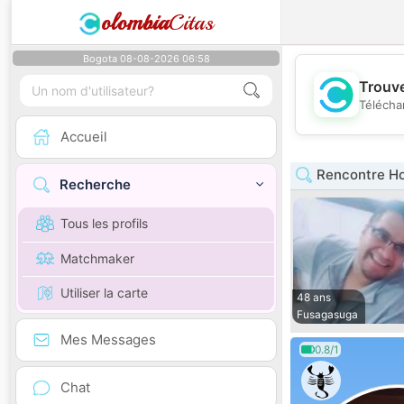
olombia
Citas
Bogota 08-08-2026 06:58
Trouve
Télécha
Accueil
Rencontre H
Recherche
Tous les profils
Matchmaker
Utiliser la carte
48 ans
Fusagasuga
Mes Messages
0.8/1
Chat