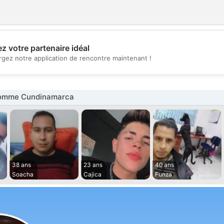
z votre partenaire idéal
💖
rgez notre application de rencontre maintenant !
💕
omme Cundinamarca
38 ans
23 ans
40 ans
Soacha
Cajica
Funza