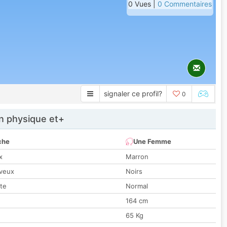
0 Vues |
0 Commentaires
signaler ce profil?
0
 physique et+
che
Une Femme
x
Marron
veux
Noirs
tte
Normal
164 cm
65 Kg