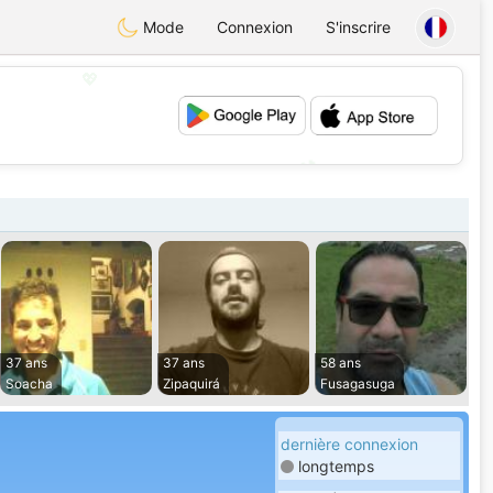
Mode
Connexion
S'inscrire
💖
💕
37 ans
37 ans
58 ans
Soacha
Zipaquirá
Fusagasuga
dernière connexion
longtemps