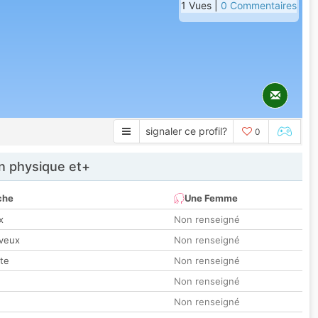
1 Vues |
0 Commentaires
signaler ce profil?
0
 physique et+
che
Une Femme
x
Non renseigné
veux
Non renseigné
tte
Non renseigné
Non renseigné
Non renseigné