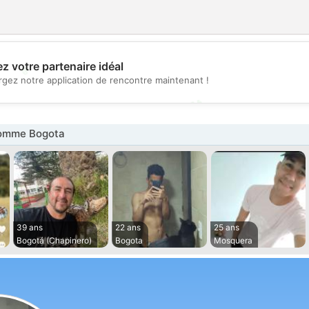
💖
z votre partenaire idéal
rgez notre application de rencontre maintenant !
💕
omme Bogota
39 ans
22 ans
25 ans
Bogotá (Chapinero)
Bogota
Mosquera