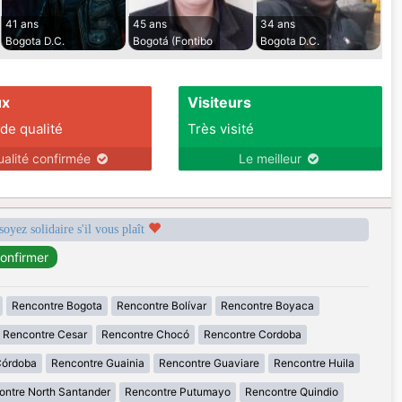
41 ans
45 ans
34 ans
Bogota D.C.
Bogotá (Fontibo
Bogota D.C.
ux
Visiteurs
 de qualité
Très visité
ualité confirmée
Le meilleur
soyez solidaire s'il vous plaît
Rencontre Bogota
Rencontre Bolívar
Rencontre Boyaca
Rencontre Cesar
Rencontre Chocó
Rencontre Cordoba
Córdoba
Rencontre Guainia
Rencontre Guaviare
Rencontre Huila
ontre North Santander
Rencontre Putumayo
Rencontre Quindio