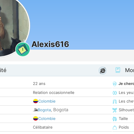
Alexis616
1
ité
Mon
22 ans
Je cher
Relation occasionnelle
Les yeu
Colombie
Les che
Bogota
Bogota
,
Silhoue
Colombie
Taille
Célibataire
Poids