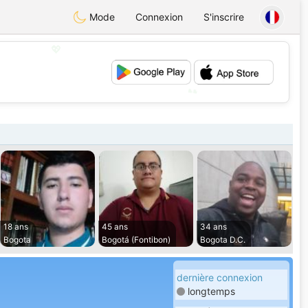
Mode
Connexion
S'inscrire
💖
💕
18 ans
45 ans
34 ans
Bogota
Bogotá (Fontibon)
Bogota D.C.
dernière connexion
longtemps