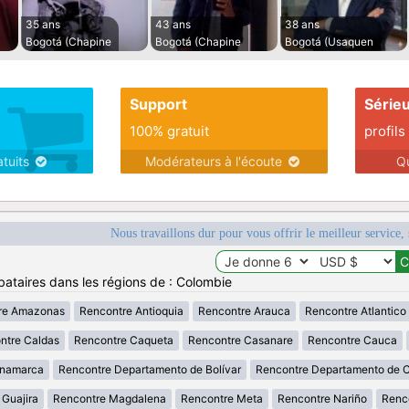
35 ans
43 ans
38 ans
Bogotá (Chapine
Bogotá (Chapine
Bogotá (Usaquen
Support
Série
100% gratuit
profils
atuits
Modérateurs à l'écoute
Q
Nous travaillons dur pour vous offrir le meilleur service, 
bataires dans les régions de : Colombie
re Amazonas
Rencontre Antioquia
Rencontre Arauca
Rencontre Atlantico
ntre Caldas
Rencontre Caqueta
Rencontre Casanare
Rencontre Cauca
inamarca
Rencontre Departamento de Bolívar
Rencontre Departamento de 
 Guajira
Rencontre Magdalena
Rencontre Meta
Rencontre Nariño
Renc