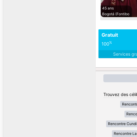
45 ans
Bogotá (Fontibo
Gratuit
%
100
Services gr
Trouvez des céli
Rencont
Renco
Rencontre Cund
Rencontre La