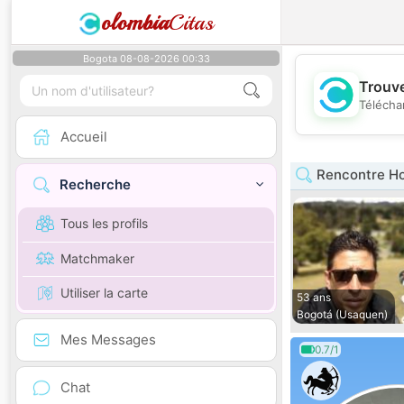
olombia
Citas
Bogota 08-08-2026 00:33
Trouve
Télécha
Accueil
Rencontre H
Recherche
Tous les profils
Matchmaker
Utiliser la carte
53 ans
Bogotá (Usaquen)
Mes Messages
0.7/1
Chat