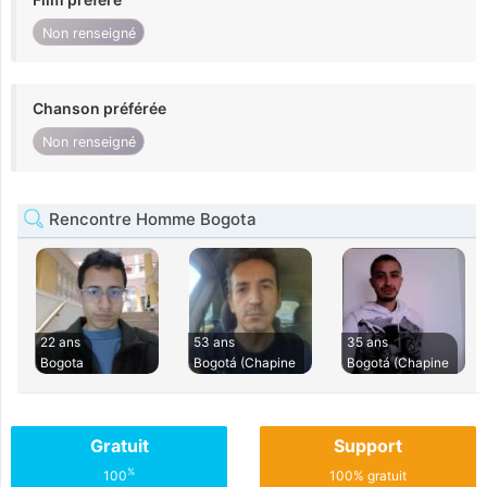
Non renseigné
Chanson préférée
Non renseigné
Rencontre Homme Bogota
22 ans
53 ans
35 ans
Bogota
Bogotá (Chapine
Bogotá (Chapine
Gratuit
Support
%
100
100% gratuit