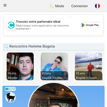
olombia
Citas
Toggle
Mode
Connexion
navigation
💖
Trouvez votre partenaire idéal
Téléchargez notre application de rencontre
💖
maintenant !
💕
💕
Rencontre Homme Bogota
18 ans
30 ans
55 ans
Bogota
Bogotá (Chapinero)
Bogotá (Chapinero)
0.7/1