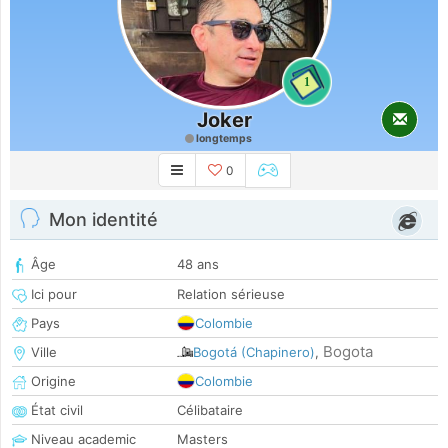
1
Joker
longtemps
0
Mon identité
Âge
48 ans
Ici pour
Relation sérieuse
Pays
Colombie
Bogota
Ville
Bogotá (Chapinero)
,
Origine
Colombie
État civil
Célibataire
Niveau academic
Masters