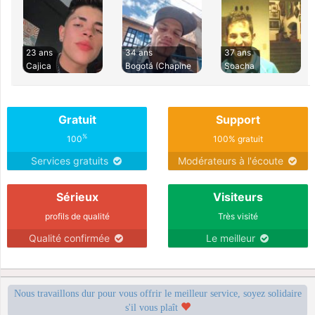
23 ans
34 ans
37 ans
Cajica
Bogotá (Chapine
Soacha
Gratuit
Support
%
100
100% gratuit
Services gratuits
Modérateurs à l'écoute
Sérieux
Visiteurs
profils de qualité
Très visité
Qualité confirmée
Le meilleur
Nous travaillons dur pour vous offrir le meilleur service, soyez solidaire
s'il vous plaît