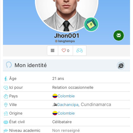
0
Jhon001
longtemps
0
Mon identité
Âge
21 ans
Ici pour
Relation occasionnelle
Pays
Colombie
Cundinamarca
Ville
Gachancipa
,
Origine
Colombie
État civil
Célibataire
Niveau academic
Non renseigné