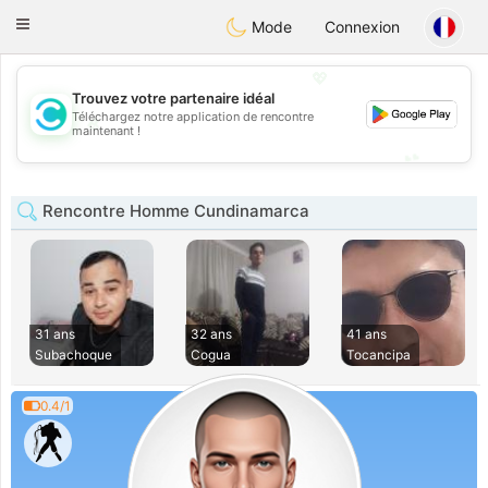
olombia
Citas
Toggle
Mode
Connexion
navigation
💖
Trouvez votre partenaire idéal
Téléchargez notre application de rencontre
💖
maintenant !
💕
💕
Rencontre Homme Cundinamarca
31 ans
32 ans
41 ans
Subachoque
Cogua
Tocancipa
0.4/1