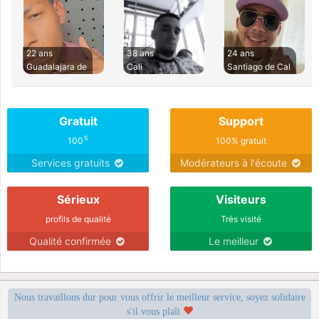
22 ans
38 ans
24 ans
Guadalajara de
Cali
Santiago de Cal
Gratuit
Support
%
100
100% gratuit
Services gratuits
Modérateurs à l'écoute
Sérieux
Visiteurs
profils de qualité
Très visité
Qualité confirmée
Le meilleur
Nous travaillons dur pour vous offrir le meilleur service, soyez solidaire
s'il vous plaît