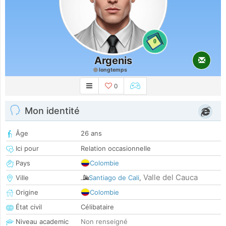
0
Argenis
longtemps
0
Mon identité
Âge
26 ans
Ici pour
Relation occasionnelle
Pays
Colombie
Valle del Cauca
Ville
Santiago de Cali
,
Origine
Colombie
État civil
Célibataire
Niveau academic
Non renseigné