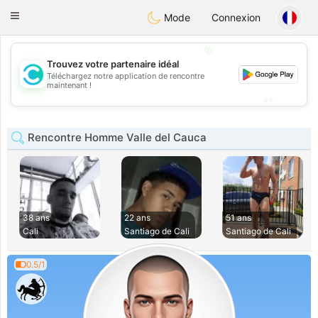
olombia
Citas
Toggle
Mode
Connexion
navigation
💖
Trouvez votre partenaire idéal
💖
Téléchargez notre application de rencontre
maintenant !
💕
💕
Rencontre Homme Valle del Cauca
38 ans
22 ans
51 ans
Cali
Santiago de Cali
Santiago de Cali
0.5/1