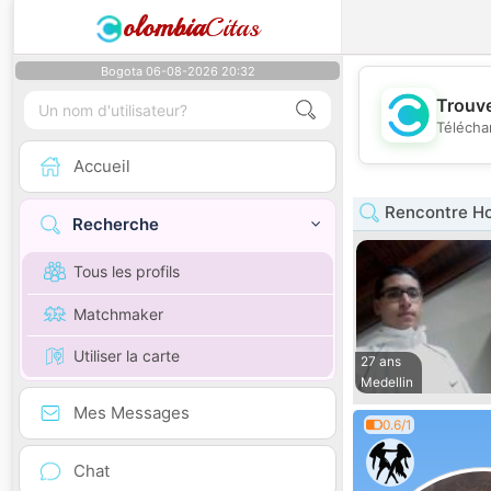
olombia
Citas
Bogota 06-08-2026 20:32
Trouve
Télécha
Accueil
Rencontre H
Recherche
Tous les profils
Matchmaker
Utiliser la carte
27 ans
Medellin
Mes Messages
0.6/1
Chat