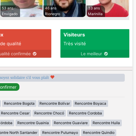
53 ans
46 ans
33 ans
Envigado
Rionegro
Marinilla
ux
Visiteurs
 de qualité
Très visité
ualité confirmée
Le meilleur
soyez solidaire s'il vous plaît
Rencontre Bogota
Rencontre Bolívar
Rencontre Boyaca
Rencontre Cesar
Rencontre Chocó
Rencontre Cordoba
Córdoba
Rencontre Guainia
Rencontre Guaviare
Rencontre Huila
ontre North Santander
Rencontre Putumayo
Rencontre Quindio