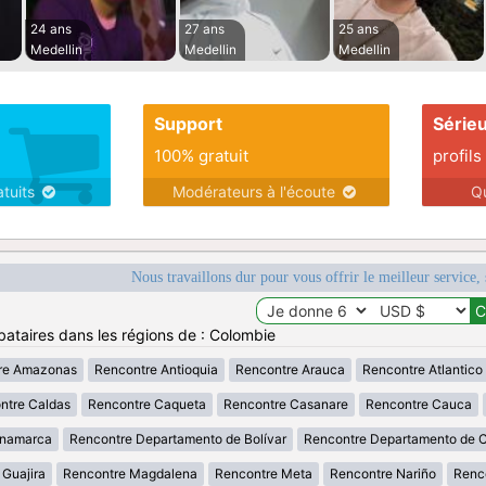
24 ans
27 ans
25 ans
Medellin
Medellin
Medellin
Support
Série
100% gratuit
profils
atuits
Modérateurs à l'écoute
Q
Nous travaillons dur pour vous offrir le meilleur service, 
bataires dans les régions de : Colombie
re Amazonas
Rencontre Antioquia
Rencontre Arauca
Rencontre Atlantico
ntre Caldas
Rencontre Caqueta
Rencontre Casanare
Rencontre Cauca
inamarca
Rencontre Departamento de Bolívar
Rencontre Departamento de 
 Guajira
Rencontre Magdalena
Rencontre Meta
Rencontre Nariño
Renc