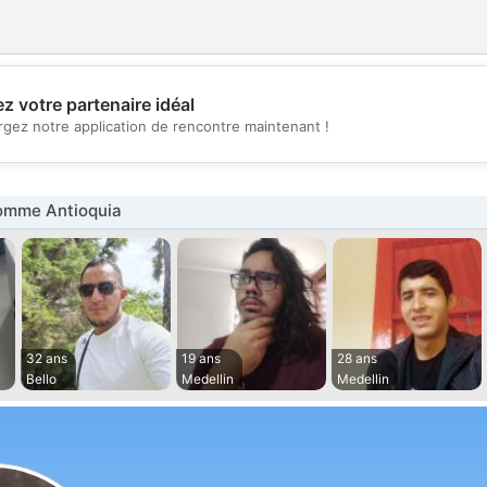
z votre partenaire idéal
💖
rgez notre application de rencontre maintenant !
💕
omme Antioquia
32 ans
19 ans
28 ans
Bello
Medellin
Medellin