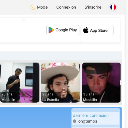
Mode
Connexion
S'inscrire
💖
💕
23 ans
23 ans
33 ans
Medellin
La Estrella
Medellin
dernière connexion
longtemps