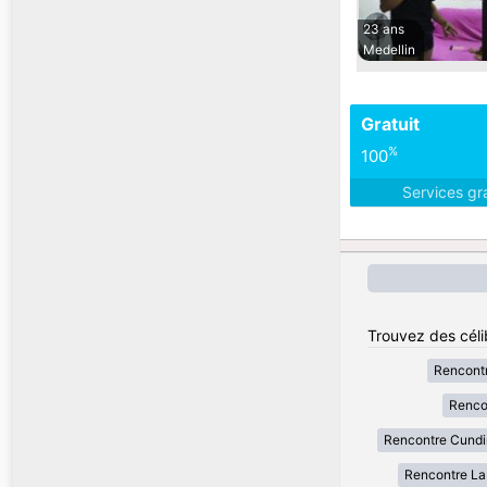
23 ans
Medellin
Gratuit
%
100
Services gr
Trouvez des céli
Rencont
Renco
Rencontre Cund
Rencontre La