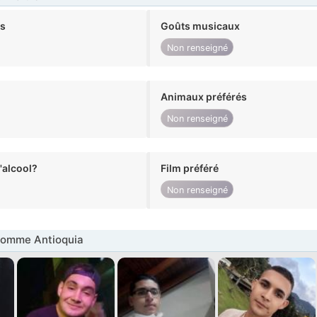
ts
Goûts musicaux
Non renseigné
Animaux préférés
Non renseigné
alcool?
Film préféré
Non renseigné
omme Antioquia