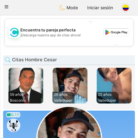
olombia
Citas
Toggle
Mode
Iniciar sesión
navigation
💖
Encuentra tu pareja perfecta
💖
¡Descarga nuestra app de citas ahora!
💕
💕
Citas Hombre Cesar
59 años
26 años
25 años
Bosconia
Valledupar
Valledupar
0.7/1