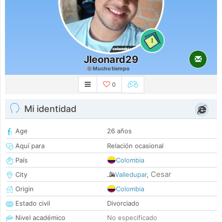
1
Jleonard29
Mucho tiempo
0
Mi identidad
Age
26 años
Aquí para
Relación ocasional
País
Colombia
Cesar
City
Valledupar
,
Origin
Colombia
Estado civil
Divorciado
Nivel académico
No especificado