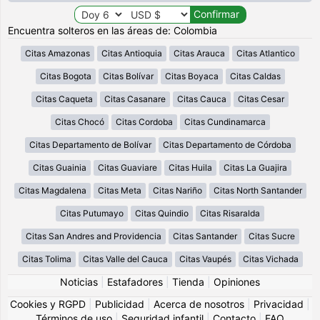
Encuentra solteros en las áreas de: Colombia
Citas Amazonas
Citas Antioquia
Citas Arauca
Citas Atlantico
Citas Bogota
Citas Bolívar
Citas Boyaca
Citas Caldas
Citas Caqueta
Citas Casanare
Citas Cauca
Citas Cesar
Citas Chocó
Citas Cordoba
Citas Cundinamarca
Citas Departamento de Bolívar
Citas Departamento de Córdoba
Citas Guainia
Citas Guaviare
Citas Huila
Citas La Guajira
Citas Magdalena
Citas Meta
Citas Nariño
Citas North Santander
Citas Putumayo
Citas Quindio
Citas Risaralda
Citas San Andres and Providencia
Citas Santander
Citas Sucre
Citas Tolima
Citas Valle del Cauca
Citas Vaupés
Citas Vichada
Noticias
|
Estafadores
|
Tienda
|
Opiniones
Cookies y RGPD
|
Publicidad
|
Acerca de nosotros
|
Privacidad
|
Términos de uso
|
Seguridad infantil
|
Contacto
|
FAQ