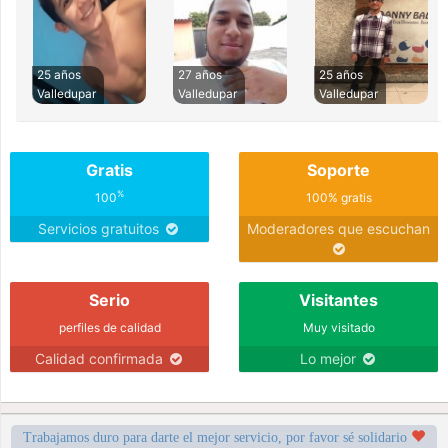
25 años
27 años
25 años
Valledupar
Valledupar
Valledupar
Gratis
Soporte
%
100
100% gratis
Servicios gratuitos
Moderadores que escuchan
Serio
Visitantes
perfiles de calidad
Muy visitado
Calidad confirmada
Lo mejor
Trabajamos duro para darte el mejor servicio, por favor sé solidario