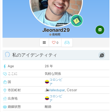
1
Jleonard29
長時間
0
私のアイデンティティ
Age
26 年
ここに
気軽な関係
コロンビ
国
ア
Cesar
市区町村
Valledupar
,
コロンビ
出身地
ア
婚姻状態
離婚