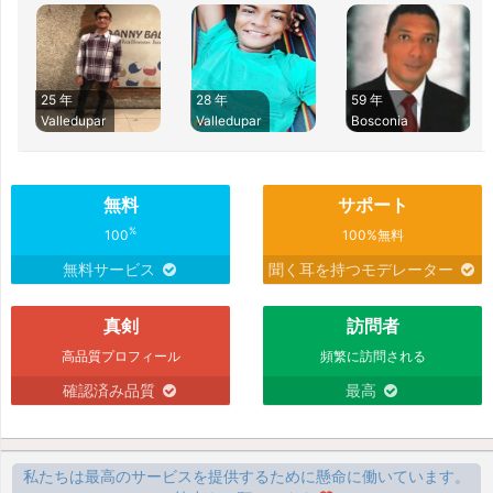
25 年
28 年
59 年
Valledupar
Valledupar
Bosconia
無料
サポート
%
100
100%無料
無料サービス
聞く耳を持つモデレーター
真剣
訪問者
高品質プロフィール
頻繁に訪問される
確認済み品質
最高
私たちは最高のサービスを提供するために懸命に働いています。