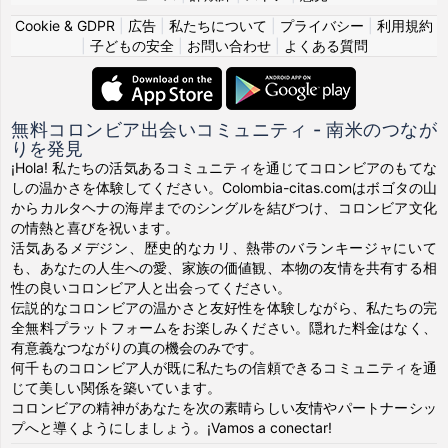
Cookie & GDPR
|
広告
|
私たちについて
|
プライバシー
|
利用規約
|
子どもの安全
|
お問い合わせ
|
よくある質問
無料コロンビア出会いコミュニティ - 南米のつなが
りを発見
¡Hola! 私たちの活気あるコミュニティを通じてコロンビアのもてな
しの温かさを体験してください。Colombia-citas.comはボゴタの山
からカルタヘナの海岸までのシングルを結びつけ、コロンビア文化
の情熱と喜びを祝います。
活気あるメデジン、歴史的なカリ、熱帯のバランキージャにいて
も、あなたの人生への愛、家族の価値観、本物の友情を共有する相
性の良いコロンビア人と出会ってください。
伝説的なコロンビアの温かさと友好性を体験しながら、私たちの完
全無料プラットフォームをお楽しみください。隠れた料金はなく、
有意義なつながりの真の機会のみです。
何千ものコロンビア人が既に私たちの信頼できるコミュニティを通
じて美しい関係を築いています。
コロンビアの精神があなたを次の素晴らしい友情やパートナーシッ
プへと導くようにしましょう。¡Vamos a conectar!