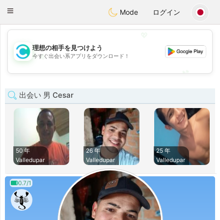
olombia
Citas
Toggle
Mode
ログイン
navigation
💖
理想の相手を見つけよう
💖
今すぐ出会い系アプリをダウンロード！
💕
💕
出会い 男 Cesar
50 年
26 年
25 年
Valledupar
Valledupar
Valledupar
0.7/1