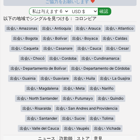
ご協力をお願いします
以下の地域でシングルを見つける： コロンビア
出会い Amazonas
出会い Antioquia
出会い Arauca
出会い Atlantico
出会い Bogota
出会い Bolívar
出会い Boyaca
出会い Caldas
出会い Caqueta
出会い Casanare
出会い Cauca
出会い Cesar
出会い Chocó
出会い Cordoba
出会い Cundinamarca
出会い Departamento de Bolívar
出会い Departamento de Córdoba
出会い Guainia
出会い Guaviare
出会い Huila
出会い La Guajira
出会い Magdalena
出会い Meta
出会い Nariño
出会い North Santander
出会い Putumayo
出会い Quindio
出会い Risaralda
出会い San Andres and Providencia
出会い Santander
出会い Sucre
出会い Tolima
出会い Valle del Cauca
出会い Vaupés
出会い Vichada
ニュース
|
詐欺師
|
ストア
|
意見