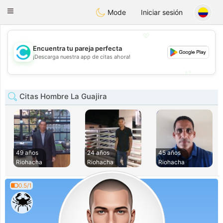
olombia
Citas
Toggle
Mode
Iniciar sesión
navigation
💖
Encuentra tu pareja perfecta
💖
¡Descarga nuestra app de citas ahora!
💕
💕
Citas Hombre La Guajira
49 años
24 años
45 años
Riohacha
Riohacha
Riohacha
0.5/1