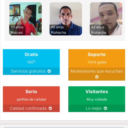
30 años
45 años
32 años
Maicao
Riohacha
Riohacha
Gratis
Soporte
%
100
100% gratis
Servicios gratuitos
Moderadores que escuchan
Serio
Visitantes
perfiles de calidad
Muy visitado
Calidad confirmada
Lo mejor