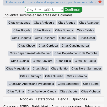
Trabajamos duro para darte el mejor servicio, por favor sé solidario
Encuentra solteros en las áreas de: Colombia
Citas Amazonas
Citas Antioquia
Citas Arauca
Citas Atlantico
Citas Bogota
Citas Bolívar
Citas Boyaca
Citas Caldas
Citas Caqueta
Citas Casanare
Citas Cauca
Citas Cesar
Citas Chocó
Citas Cordoba
Citas Cundinamarca
Citas Departamento de Bolívar
Citas Departamento de Córdoba
Citas Guainia
Citas Guaviare
Citas Huila
Citas La Guajira
Citas Magdalena
Citas Meta
Citas Nariño
Citas North Santander
Citas Putumayo
Citas Quindio
Citas Risaralda
Citas San Andres and Providencia
Citas Santander
Citas Sucre
Citas Tolima
Citas Valle del Cauca
Citas Vaupés
Citas Vichada
Noticias
|
Estafadores
|
Tienda
|
Opiniones
Cookies y RGPD
|
Publicidad
|
Acerca de nosotros
|
Privacidad
|