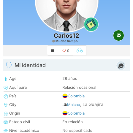
0
Carlos12
Mucho tiempo
0
Mi identidad
Age
28 años
Aquí para
Relación ocasional
País
Colombia
La Guajira
City
Maicao
,
Origin
Colombia
Estado civil
En relación
Nivel académico
No especificado