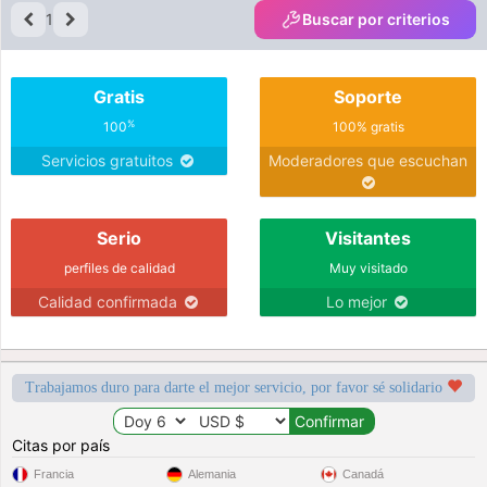
1
Buscar por criterios
Gratis
Soporte
%
100
100% gratis
Servicios gratuitos
Moderadores que escuchan
Serio
Visitantes
perfiles de calidad
Muy visitado
Calidad confirmada
Lo mejor
Trabajamos duro para darte el mejor servicio, por favor sé solidario
Citas por país
Francia
Alemania
Canadá