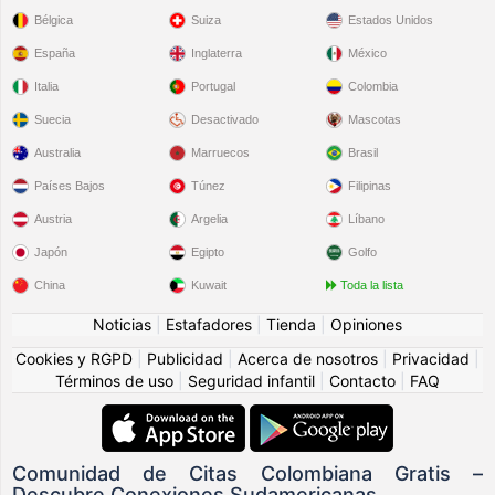
Bélgica
Suiza
Estados Unidos
España
Inglaterra
México
Italia
Portugal
Colombia
Suecia
Desactivado
Mascotas
Australia
Marruecos
Brasil
Países Bajos
Túnez
Filipinas
Austria
Argelia
Líbano
Japón
Egipto
Golfo
China
Kuwait
Toda la lista
Noticias
|
Estafadores
|
Tienda
|
Opiniones
Cookies y RGPD
|
Publicidad
|
Acerca de nosotros
|
Privacidad
|
Términos de uso
|
Seguridad infantil
|
Contacto
|
FAQ
Comunidad de Citas Colombiana Gratis –
Descubre Conexiones Sudamericanas