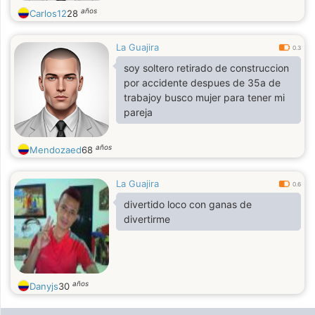
años
Carlos12
28
La Guajira
0.3
soy soltero retirado de construccion
por accidente despues de 35a de
trabajoy busco mujer para tener mi
pareja
años
Mendozaed
68
La Guajira
0.6
divertido loco con ganas de
divertirme
años
Danyjs
30