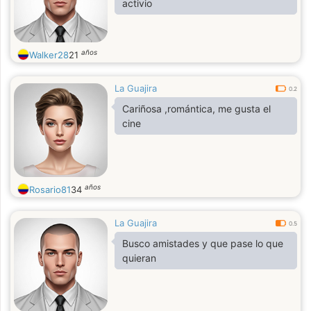
activio
años
Walker28
21
La Guajira
0.2
Cariñosa ,romántica, me gusta el
cine
años
Rosario81
34
La Guajira
0.5
Busco amistades y que pase lo que
quieran