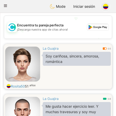
olombia
Citas
Toggle
Mode
Iniciar sesión
navigation
💖
Encuentra tu pareja perfecta
¡Descarga nuestra app de citas ahora!
💖
💕
💕
La Guajira
0.5
Soy cariñosa, sincera, amorosa,
romántica
años
Rosita50
51
La Guajira
0.9
Me gusta hacer ejercicio leer. Y
muchas travesuras y soy muy