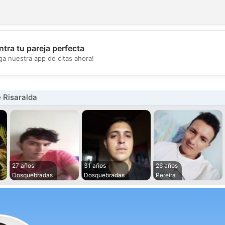
tra tu pareja perfecta
💖
ga nuestra app de citas ahora!
💕
 Risaralda
27 años
31 años
26 años
Dosquebradas
Dosquebradas
Pereira