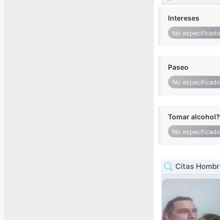
Intereses
No especificad
Paseo
No especificad
Tomar alcohol?
No especificad
Citas Hombr