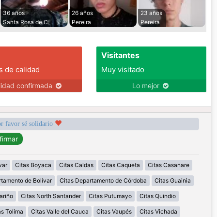
36 años
26 años
23 años
Santa Rosa de C
Pereira
Pereira
Visitantes
s de calidad
Muy visitado
lidad confirmada
Lo mejor
r favor sé solidario
var
Citas Boyaca
Citas Caldas
Citas Caqueta
Citas Casanare
rtamento de Bolívar
Citas Departamento de Córdoba
Citas Guainia
ariño
Citas North Santander
Citas Putumayo
Citas Quindio
as Tolima
Citas Valle del Cauca
Citas Vaupés
Citas Vichada