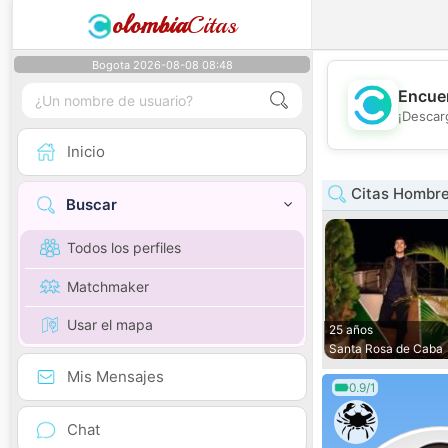
olombia
Citas
Bogota 2026-08-08 08:48
Encuen
¡Descar
Inicio
Citas Hombre
Buscar
Todos los perfiles
Matchmaker
Usar el mapa
25 años
Santa Rosa de Caba
Mis Mensajes
0.9/1
Chat