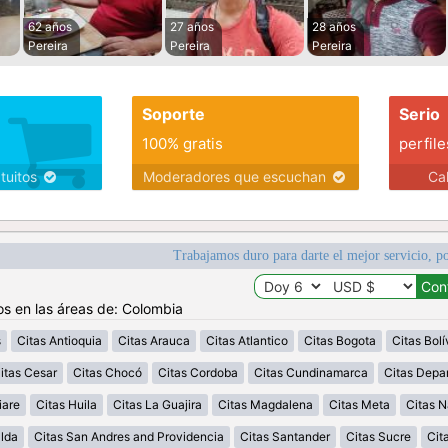
62 años
27 años
28 años
Pereira
Pereira
Pereira
Soporte
Serio
100% gratis
perfile
atuitos
Moderadores que escuchan
Ca
Trabajamos duro para darte el mejor servicio, po
os en las áreas de: Colombia
s
Citas Antioquia
Citas Arauca
Citas Atlantico
Citas Bogota
Citas Bolí
itas Cesar
Citas Chocó
Citas Cordoba
Citas Cundinamarca
Citas Depa
iare
Citas Huila
Citas La Guajira
Citas Magdalena
Citas Meta
Citas N
alda
Citas San Andres and Providencia
Citas Santander
Citas Sucre
Cit