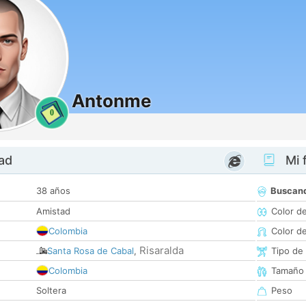
Antonme
0
dad
Mi f
38 años
Buscan
Amistad
Color d
Colombia
Color d
Risaralda
Santa Rosa de Cabal
,
Tipo de
Colombia
Tamaño
Soltera
Peso