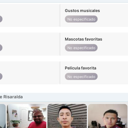
Gustos musicales
o
No especificado
Mascotas favoritas
o
No especificado
Película favorita
o
No especificado
e Risaralda