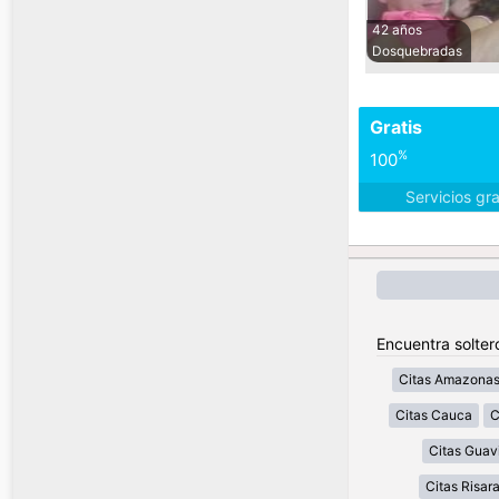
42 años
Dosquebradas
Gratis
%
100
Servicios gr
Encuentra solter
Citas Amazona
Citas Cauca
C
Citas Guav
Citas Risar