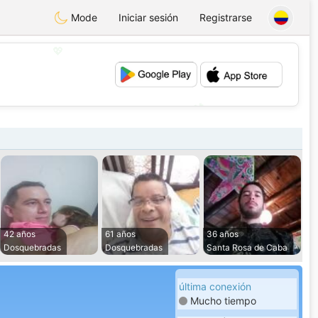
Mode
Iniciar sesión
Registrarse
💖
💕
42 años
61 años
36 años
Dosquebradas
Dosquebradas
Santa Rosa de Caba
última conexión
Mucho tiempo