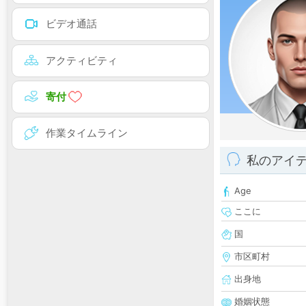
ビデオ通話
アクティビティ
寄付
作業タイムライン
私のアイ
Age
ここに
国
市区町村
出身地
婚姻状態