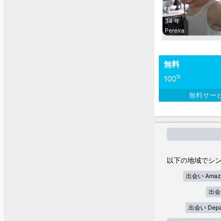
34 年
Pereira
無料
%
100
無料サー
以下の地域でシン
出会い Amaz
出会い
出会い Depar