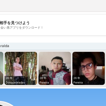
相手を見つけよう
💖
出会い系アプリをダウンロード！
💕
ralda
26 年
28 年
26 年
Dosquebradas
Pereira
Pereira