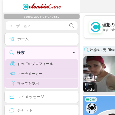
olombia
Citas
Bogota 2026-08-07 06:52
理想の
今すぐ
ホーム
出会い 男 Risa
検索
すべてのプロフィール
マッチメーカー
マップを使用
34 年
Pereira
マイメッセージ
0.9/1
チャット