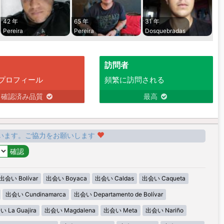
42 年
65 年
31 年
Pereira
Pereira
Dosquebradas
訪問者
プロフィール
頻繁に訪問される
確認済み品質
最高
います。ご協力をお願いします
出会い Bolívar
出会い Boyaca
出会い Caldas
出会い Caqueta
出会い Cundinamarca
出会い Departamento de Bolívar
 La Guajira
出会い Magdalena
出会い Meta
出会い Nariño