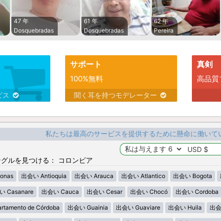
47 年
61 年
62 年
Dosquebradas
Dosquebradas
Pereira
サポート
真剣
100%無料
高品質
ビス
聞く耳を持つモデレーター
私たちは最高のサービスを提供するために懸命に働いて
グルを見つける： コロンビア
onas
出会い Antioquia
出会い Arauca
出会い Atlantico
出会い Bogota
 Casanare
出会い Cauca
出会い Cesar
出会い Chocó
出会い Cordoba
tamento de Córdoba
出会い Guainia
出会い Guaviare
出会い Huila
出会い