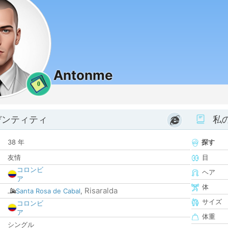
Antonme
0
デンティティ
私
38 年
探す
友情
目
コロンビ
ヘア
ア
体
Risaralda
Santa Rosa de Cabal
,
サイズ
コロンビ
ア
体重
シングル