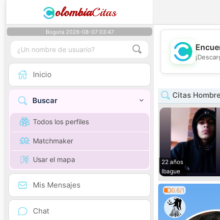
olombia
Citas
Bogota 2026-08-07 03:47
Encuen
¡Descar
Inicio
Citas Hombre
Buscar
Todos los perfiles
Matchmaker
Usar el mapa
22 años
Ibague
Mis Mensajes
0.6/1
Chat