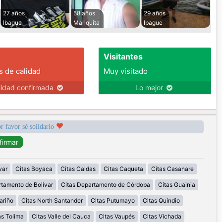
27 años
58 años
29 años
Ibague
Mariquita
Ibague
Visitantes
s de calidad
Muy visitado
lidad confirmada
Lo mejor
r favor sé solidario
var
Citas Boyaca
Citas Caldas
Citas Caqueta
Citas Casanare
rtamento de Bolívar
Citas Departamento de Córdoba
Citas Guainia
ariño
Citas North Santander
Citas Putumayo
Citas Quindio
as Tolima
Citas Valle del Cauca
Citas Vaupés
Citas Vichada