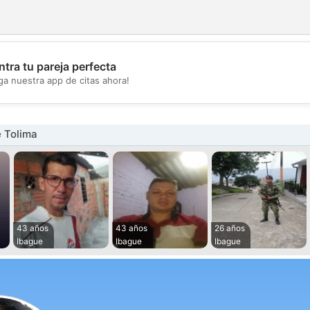
tra tu pareja perfecta
💖
ga nuestra app de citas ahora!
💕
 Tolima
43 años
43 años
26 años
Ibague
Ibague
Ibague