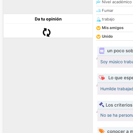
Nivel académico
Fumar
Da tu opinión
trabajo
Mis amigos
Unido
un poco sob
Soy músico trab
Lo que espe
Humilde trabaja
Los criterio
No se ha persona
conocer a m