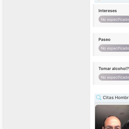
Intereses
No especificad
Paseo
No especificad
Tomar alcohol?
No especificad
Citas Hombr