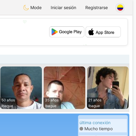
Mode
Iniciar sesión
Registrarse
💖
💕
50 años
35 años
21 años
Ibague
Ibague
Ibague
última conexión
Mucho tiempo