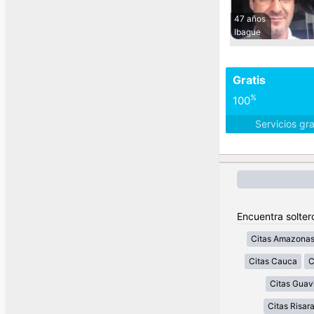
47 años
Ibague
Gratis
%
100
Servicios gr
Encuentra solter
Citas Amazona
Citas Cauca
C
Citas Guav
Citas Risar