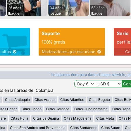
26 años
34 años
53 años
Ibague
Ibague
Ibague
Soporte
Serio
100% gratis
perfile
atuitos
Moderadores que escuchan
Ca
Trabajamos duro para darte el mejor servicio, po
os en las áreas de: Colombia
s
Citas Antioquia
Citas Arauca
Citas Atlantico
Citas Bogota
Citas Bolí
itas Cesar
Citas Chocó
Citas Cordoba
Citas Cundinamarca
Citas Depa
iare
Citas Huila
Citas La Guajira
Citas Magdalena
Citas Meta
Citas N
alda
Citas San Andres and Providencia
Citas Santander
Citas Sucre
Cit