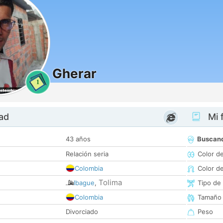
Gherar
1
dad
Mi f
43 años
Buscan
Relación seria
Color d
Colombia
Color d
Tolima
Ibague
,
Tipo de
Colombia
Tamaño
Divorciado
Peso