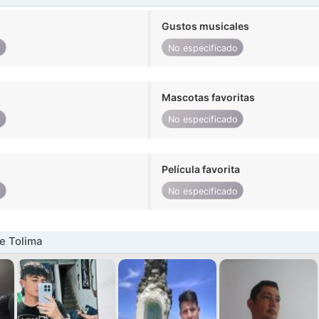
Gustos musicales
o
No especificado
Mascotas favoritas
o
No especificado
Película favorita
o
No especificado
e Tolima